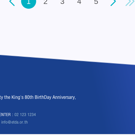
1
2
3
4
5
the King's 80th BirthDay Anniversary,
CENTER :
02 123 1234
:
info@etda.or.th