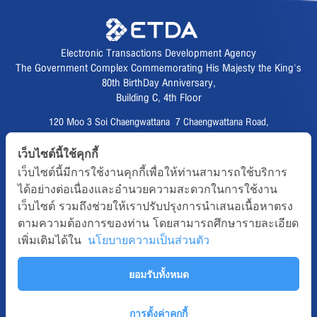
Electronic Transactions Development Agency
The Government Complex Commemorating His Majesty the King's
80th BirthDay Anniversary,
Building C, 4th Floor
120 Moo 3 Soi Chaengwattana 7 Chaengwattana Road,
Thungsonghong,
เว็บไซต์นี้ใช้คุกกี้
Lak Si District, Bangkok 10210
เว็บไซต์นี้มีการใช้งานคุกกี้เพื่อให้ท่านสามารถใช้บริการ
Fax :
02 123 1200
ได้อย่างต่อเนื่องและอำนวยความสะดวกในการใช้งาน
CAll CENTER :
02 123 1234
เว็บไซต์ รวมถึงช่วยให้เราปรับปรุงการนำเสนอเนื้อหาตรง
email :
info@etda.or.th
ตามความต้องการของท่าน โดยสามารถศึกษารายละเอียด
เพิ่มเติมได้ใน
นโยบายความเป็นส่วนตัว
Follows
ยอมรับทั้งหมด
Copyright © 2020, All right reserved.ETDA | Electronic Transactions
Development Agency
Term-of-use
Sitemap
Web Master
การตั้งค่าคุกกี้