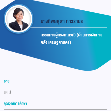
นางทิพยสุดา ถาวรามร
กรรมการผู้ทรงคุณวุฒิ (ด้านการเงินการ
คลัง เศรษฐศาสตร์)
อายุ
64 ปี
คุณวุฒิการศึกษา