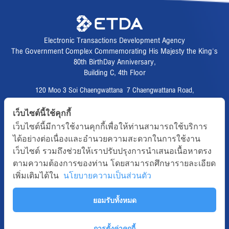
Electronic Transactions Development Agency
The Government Complex Commemorating His Majesty the King's
80th BirthDay Anniversary,
Building C, 4th Floor
120 Moo 3 Soi Chaengwattana 7 Chaengwattana Road,
Thungsonghong,
เว็บไซต์นี้ใช้คุกกี้
Lak Si District, Bangkok 10210
เว็บไซต์นี้มีการใช้งานคุกกี้เพื่อให้ท่านสามารถใช้บริการ
Fax :
02 123 1200
ได้อย่างต่อเนื่องและอำนวยความสะดวกในการใช้งาน
CALL CENTER :
02 123 1234
เว็บไซต์ รวมถึงช่วยให้เราปรับปรุงการนำเสนอเนื้อหาตรง
email :
info@etda.or.th
ตามความต้องการของท่าน โดยสามารถศึกษารายละเอียด
เพิ่มเติมได้ใน
นโยบายความเป็นส่วนตัว
Follows
ยอมรับทั้งหมด
Copyright © 2020, All right reserved.ETDA | Electronic Transactions
Development Agency
Term-of-use
Sitemap
Web Master
การตั้งค่าคุกกี้