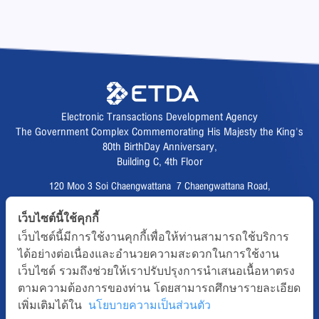
Electronic Transactions Development Agency
The Government Complex Commemorating His Majesty the King's
80th BirthDay Anniversary,
Building C, 4th Floor
120 Moo 3 Soi Chaengwattana 7 Chaengwattana Road,
Thungsonghong,
เว็บไซต์นี้ใช้คุกกี้
Lak Si District, Bangkok 10210
เว็บไซต์นี้มีการใช้งานคุกกี้เพื่อให้ท่านสามารถใช้บริการ
Fax :
02 123 1200
ได้อย่างต่อเนื่องและอำนวยความสะดวกในการใช้งาน
CALL CENTER :
02 123 1234
เว็บไซต์ รวมถึงช่วยให้เราปรับปรุงการนำเสนอเนื้อหาตรง
email :
info@etda.or.th
ตามความต้องการของท่าน โดยสามารถศึกษารายละเอียด
เพิ่มเติมได้ใน
นโยบายความเป็นส่วนตัว
Follows