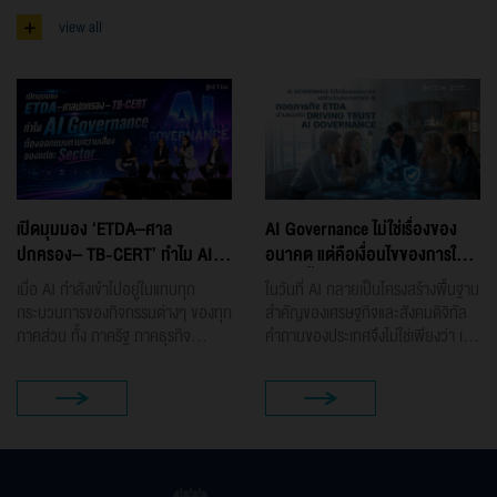
+
view all
เปิดมุมมอง ‘ETDA–ศาล
AI Governance ไม่ใช่เรื่องของ
ปกครอง– TB-CERT’ ทำไม AI
อนาคต แต่คือเงื่อนไขของการใช้
Governance ต้องออกแบบตาม
AI วันนี้ ถอดภารกิจ ETDA ผ่าน
เมื่อ AI กำลังเข้าไปอยู่ในแทบทุก
ในวันที่ AI กลายเป็นโครงสร้างพื้นฐาน
ความเสี่ยงของแต่ละ Sector
แนวคิด “Driving Trust AI
กระบวนการของกิจกรรมต่างๆ ของทุก
สำคัญของเศรษฐกิจและสังคมดิจิทัล
Governance”
ภาคส่วน ทั้ง ภาครัฐ ภาคธุรกิจ
คำถามของประเทศจึงไม่ใช่เพียงว่า เรา
กระบวนการยุติธรรม ภาคการเงิน การ
จะพัฒนา AI ให้เก่งขึ้นได้อย่างไร แต่
ศึกษา ไปจนถึงชีวิตประจำวันของ
คือ เราจะทำให้ AI ถูกนำไปใช้อย่าง
ประชาชน คำถามสำคัญของวันนี้จึง
ปลอดภัย โปร่งใส เป็นธรรม ตรวจ
ต้องถามให้ลึกขึ้นว่า “เราจะใช้ AI
สอบได้ และสร้างความเชื่อมั่นให้ทุก
อย่างไรให้ปลอดภัย โปร่งใส รับผิด
ภาคส่วนได้อย่างไร นี่คือโจทย์สำคัญที่
ชอบ และสร้างความเชื่อมั่นได้จริง” นี่
สำนักงานพัฒนาธุรกรรมทาง