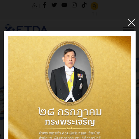
TH
1
2
3
4
5
6
7