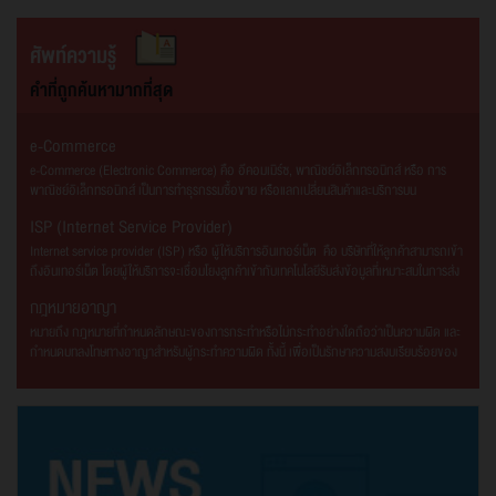
“CAREGIVER
(สมศ.)
ศัพท์ความรู้
คำที่ถูกค้นหามากที่สุด
e-Commerce
e-Commerce (Electronic Commerce) คือ อีคอมเมิร์ซ, พาณิชย์อิเล็กทรอนิกส์ หรือ การ
พาณิชย์อิเล็กทรอนิกส์ เป็นการทำธุรกรรมซื้อขาย หรือแลกเปลี่ยนสินค้าและบริการบน
อินเทอร์เน็ต โดยใช้เว็บไซต์หรือแอปพลิเคชันเป็นสื่อในการนำเสนอสินค้าและบริการต่าง ๆ รวมถึง
ISP (Internet Service Provider)
การติดต่อกันระหว่างผู้ซื้อและผู้ขาย ทำให้ผู้เข้าใช้บริการจากทุกที่ทุกประเทศ หรือทุกมุมโลก
สามารถเข้าถึงร้านค้าได้ง่ายและตลอด 24 ชั่วโมง [1] e-Commerce เป็นส่วนหนึ่งของ ธุรกรรม
Internet service provider (ISP) หรือ ผู้ให้บริการอินเทอร์เน็ต คือ บริษัทที่ให้ลูกค้าสามารถเข้า
ทางอิเล็กทรอนิกส์ (Electronic Transaction) ที่ขอบเขตกว้างกว่า โดยธุรกรรมทาง
ถึงอินเทอร์เน็ต โดยผู้ให้บริการจะเชื่อมโยงลูกค้าเข้ากับเทคโนโลยีรับส่งข้อมูลที่เหมาะสมในการส่ง
อิเล็กทรอนิกส์ หรือ ธุรกรรมทางออนไลน์ หมายถึง กิจกรรมใด ๆ ที่กระทำขึ้นระหว่างหน่วยธุรกิจ
ผ่านอุปกรณ์โพรโทคอลอินเทอร์เน็ต เช่น Dial, DSL, เคเบิลโมเด็ม ไร้สาย หรือการเชื่อมต่อระบบ
กฎหมายอาญา
บุคคล รัฐ ตลอดจนองค์กรเอกชนหรือองค์กรของรัฐใด ๆ เพื่อวัตถุประสงค์ทางธุรกิจ การค้า
ไฮสปีด เป็นต้น ทั้งนี้ ผู้ให้บริการอินเทอร์เน็ตอาจให้บริการ เปิดบัญชีชื่อผู้ใช้ในอีเมล เพื่อติดต่อ
และการติดต่องานราชการ โดยใช้วิธีการทางอิเล็กทรอนิกส์ทั้งหมดหรือแต่บางส่วน ยกตัวอย่าง
สื่อสารกับผู้อื่นโดยรับ-ส่งผ่านเซิร์ฟเวอร์ของผู้ให้บริการ ในบางครั้งผู้ให้บริการทางอินเทอร์เน็ต
หมายถึง กฎหมายที่กำหนดลักษณะของการกระทำหรือไม่กระทำอย่างใดถือว่าเป็นความผิด และ
เช่น การซื้อ-ขายสินค้าผ่านเครือข่ายอินเทอร์เน็ต, การสมัครสมาชิกผ่านระบบออนไลน์, การ
อาจให้บริการเก็บไฟล์ข้อมูลระยะไกล รวมถึงเรื่องเฉพาะทางอื่น แหล่งข้อมูลอ้างอิง:
กำหนดบทลงโทษทางอาญาสำหรับผู้กระทำความผิด ทั้งนี้ เพื่อเป็นรักษาความสงบเรียบร้อยของ
ตกลงทำสัญญาซื้อ-ขาย หรือสัญญาตกลงตามข้อบังคับต่าง ๆ บนเครือข่าย, การโอนเงินด้วย
http://www.thefreedictionary.com/isp
บ้านเมืองและสังคม โดยกฎหมายอาญากำหนดโทษทางอาญาสำหรับผู้กระทำความผิด แบ่งได้ ๕
ระบบอัตโนมัติผ่านระบบเครือข่าย, การสื่อสารรับ-ส่งข้อมูลอิเล็กทรอนิกส์ด้วยเครือข่ายการ
ประการ (ตามประมวลกฎหมายอาญา มาตรา ๑๘) ดังนี้ (๑) ประหารชีวิต (๒) จำคุก (๓) กักขัง
สื่อสาร และการสอบถามข้อมูลผ่านระบบออนไลน์ เป็นต้น [2] ที่มา: [1] สวทช. [2] ICT Law
(๔) ปรับ (๕) ริบทรัพย์สิน
Center