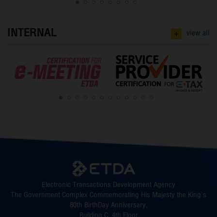
1
2
3
4
5
6
7
8
INTERNAL
+
view all
1
2
3
4
5
6
7
8
9
10
11
12
Electronic Transactions Development Agency
The Government Complex Commemorating His Majesty the King's
80th BirthDay Anniversary,
Building C, 4th Floor