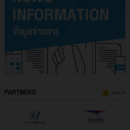
PARTNERS
+
view all