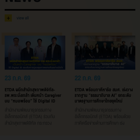
+
view all
23 ก.ค. 69
22 ก.ค. 69
ETDA ผนึกสำนักสุขภาพดิจิทัล-
ETDA พร้อมภาคีหารือ สมศ. เร่งวาง
รพ.พระนั่งเกล้า เดินหน้า Caregiver
รากฐาน “ธรรมาภิบาล AI” ยกระดับ
บน “หมอพร้อม” ใช้ Digital ID
มาตรฐานการศึกษาไทยยุคใหม่
รองรับการดูแลสุขภาพแทนกันอย่าง
สำนักงานพัฒนาธุรกรรมทาง
สำนักงานพัฒนาธุรกรรมทาง
มั่นใจ
อิเล็กทรอนิกส์ (ETDA) ร่วมกับ
อิเล็กทรอนิกส์ (ETDA) พร้อมด้วย
สำนักสุขภาพดิจิทัล กระทรวง
ภาคีเครือข่ายด้านการศึกษา เร่ง
สาธารณสุข และโรงพยาบาลพระ
หารือกับสำนักงานรับรองมาตรฐาน
นั่งเกล้า เปิดเวที ETDA Live EP.4
และประเมินคุณภาพการศึกษา