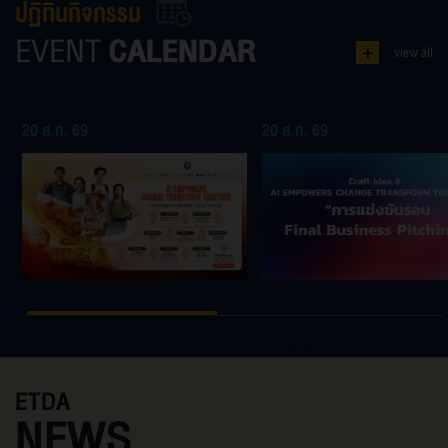
คือประเด็นสำคัญ
อิเล็กทรอนิกส์ หรือ ETDA ภายใต้
ปฏิทินกิจกรรม
กระทรวงดิจิทัลเพื่อเศรษฐกิจและสังคม
EVENT
CALENDAR
เดินหน้าขับเคลื่อนภายใต้แนวคิด
+
view all
“Driving Trust AI Governance
20 ส.ค. 69
20 ส.ค. 69
ETDA
NEWS