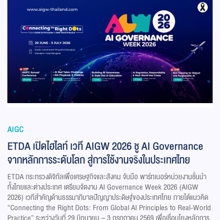
AIGC
ETDA เปิดไฮไลท์ เวที AIGW 2026 ชู AI Governance
จากหลักการระดับโลก สู่การใช้งานจริงในประเทศไทย
ETDA กระทรวงดิจิทัลเพื่อเศรษฐกิจและสังคม จับมือ พาร์ทเนอร์หน่วยงานชั้นนำ
ทั้งไทยและต่างประเทศ เตรียมจัดงาน AI Governance Week 2026 (AIGW
2026) เวทีสำคัญด้านธรรมาภิบาลปัญญาประดิษฐ์ของประเทศไทย ภายใต้แนวคิด
“Connecting the Right Dots: From Global AI Principles to Real-World
Practice” ระหว่างวันที่ 29 มิถุนายน – 3 กรกฎาคม 2569 เพื่อเชื่อมโยงหลักการ