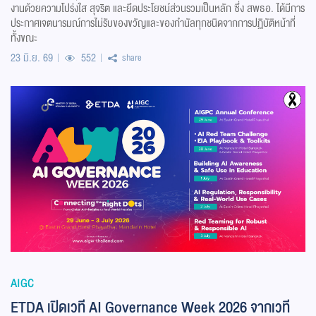
งานด้วยความโปร่งใส สุจริต และยึดประโยชน์ส่วนรวมเป็นหลัก ซึ่ง สพธอ. ได้มีการ
ประกาศเจตนารมณ์การไม่รับของขวัญและของกำนัลทุกชนิดจากการปฏิบัติหน้าที่
ทั้งขณะ
23 มิ.ย. 69
552
share
AIGC
ETDA เปิดเวที AI Governance Week 2026 จากเวที