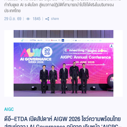
กำกับดูแล AI ระดับโลก สู่แนวทางปฏิบัติที่สามารถนำไปใช้ได้จริงในบริบทของ
ประเทศไทย
29 มิ.ย. 69
1845
share
AIGC
ดีอี–ETDA เปิดสัปดาห์ AIGW 2026 โชว์ความพร้อมไทย
สู่ศูนย์กลาง AI Governance ภูมิภาค เดินหน้า ‘AIGPC–