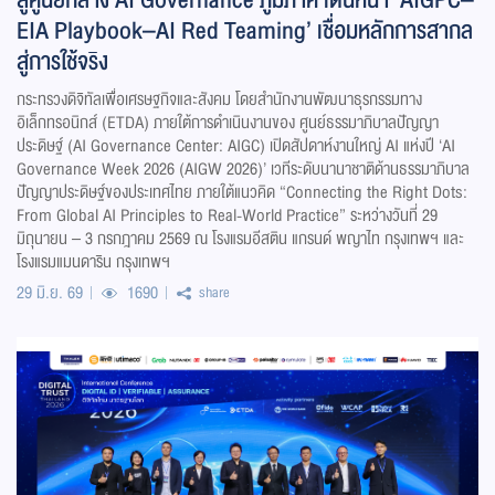
EIA Playbook–AI Red Teaming’ เชื่อมหลักการสากล
สู่การใช้จริง
กระทรวงดิจิทัลเพื่อเศรษฐกิจและสังคม โดยสำนักงานพัฒนาธุรกรรมทาง
อิเล็กทรอนิกส์ (ETDA) ภายใต้การดำเนินงานของ ศูนย์ธรรมาภิบาลปัญญา
ประดิษฐ์ (AI Governance Center: AIGC) เปิดสัปดาห์งานใหญ่ AI แห่งปี ‘AI
Governance Week 2026 (AIGW 2026)’ เวทีระดับนานาชาติด้านธรรมาภิบาล
ปัญญาประดิษฐ์ของประเทศไทย ภายใต้แนวคิด “Connecting the Right Dots:
From Global AI Principles to Real-World Practice” ระหว่างวันที่ 29
มิถุนายน – 3 กรกฎาคม 2569 ณ โรงแรมอีสติน แกรนด์ พญาไท กรุงเทพฯ และ
โรงแรมแมนดาริน กรุงเทพฯ
29 มิ.ย. 69
1690
share