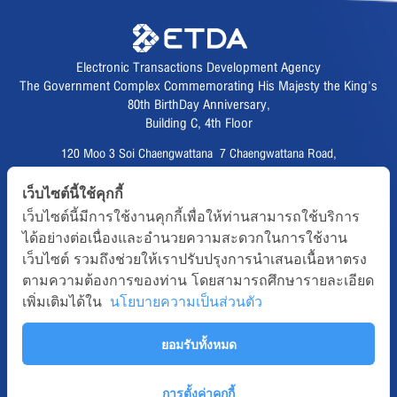
Electronic Transactions Development Agency
The Government Complex Commemorating His Majesty the King's
80th BirthDay Anniversary,
Building C, 4th Floor
120 Moo 3 Soi Chaengwattana 7 Chaengwattana Road,
Thungsonghong,
เว็บไซต์นี้ใช้คุกกี้
Lak Si District, Bangkok 10210
เว็บไซต์นี้มีการใช้งานคุกกี้เพื่อให้ท่านสามารถใช้บริการ
Fax :
02 123 1200
ได้อย่างต่อเนื่องและอำนวยความสะดวกในการใช้งาน
CALL CENTER :
02 123 1234
เว็บไซต์ รวมถึงช่วยให้เราปรับปรุงการนำเสนอเนื้อหาตรง
email :
info@etda.or.th
ตามความต้องการของท่าน โดยสามารถศึกษารายละเอียด
เพิ่มเติมได้ใน
นโยบายความเป็นส่วนตัว
Follows
TOP
ยอมรับทั้งหมด
Copyright © 2020, All right reserved.ETDA | Electronic Transactions
Development Agency
Term-of-use
Sitemap
Web Master
การตั้งค่าคุกกี้