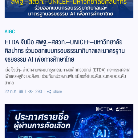
AIGC
ETDA จับมือ สพฐ.–สสวท.–UNICEF–มหาวิทยาลัย
ศิลปากร ร่วมออกแบบกรอบธรรมาภิบาลและมาตรฐาน
จริยธรรม AI เพื่อการศึกษาไทย
เมื่อเร็วนี้ๆ- สำนักงานพัฒนาธุรกรรมทางอิเล็กทรอนิกส์ (ETDA) กระทรวงดิจิทัล
เพื่อเศรษฐกิจและสังคม ร่วมกับหน่วยงานพันธมิตรทั้งในระดับประเทศและระดับ
สากล
22 ก.ค. 69
290
share