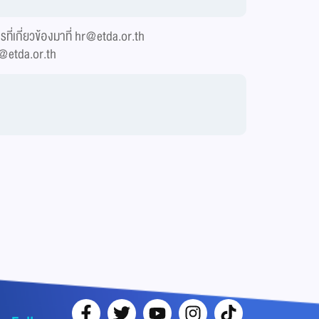
่เกี่ยวข้องมาที่
hr@etda.or.th
@etda.or.th