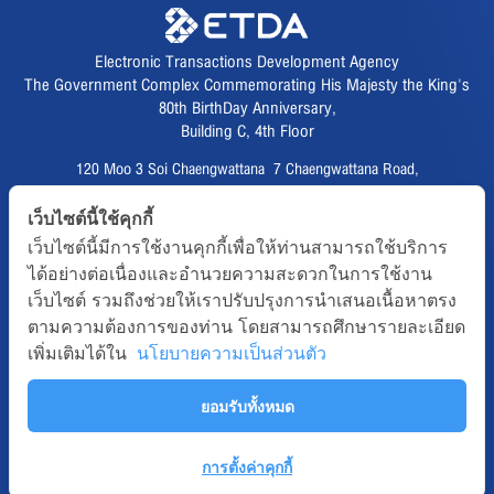
Electronic Transactions Development Agency
The Government Complex Commemorating His Majesty the King's
80th BirthDay Anniversary,
Building C, 4th Floor
120 Moo 3 Soi Chaengwattana 7 Chaengwattana Road,
Thungsonghong,
เว็บไซต์นี้ใช้คุกกี้
Lak Si District, Bangkok 10210
เว็บไซต์นี้มีการใช้งานคุกกี้เพื่อให้ท่านสามารถใช้บริการ
Fax :
02 123 1200
ได้อย่างต่อเนื่องและอำนวยความสะดวกในการใช้งาน
CAll CENTER :
02 123 1234
เว็บไซต์ รวมถึงช่วยให้เราปรับปรุงการนำเสนอเนื้อหาตรง
email :
info@etda.or.th
ตามความต้องการของท่าน โดยสามารถศึกษารายละเอียด
เพิ่มเติมได้ใน
นโยบายความเป็นส่วนตัว
Follows
ยอมรับทั้งหมด
Copyright © 2020, All right reserved.ETDA | Electronic Transactions
Development Agency
Term-of-use
Sitemap
Web Master
การตั้งค่าคุกกี้