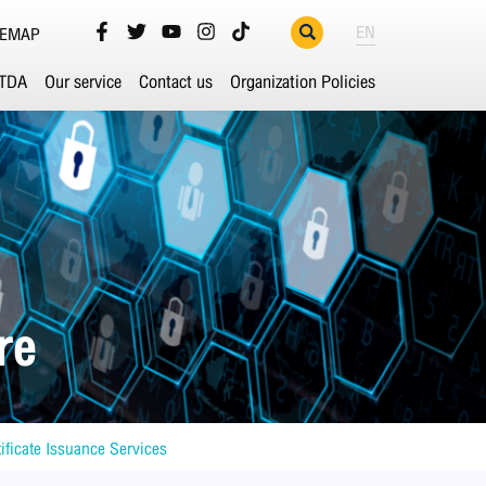
EN
TEMAP
ETDA
Our service
Contact us
Organization Policies
re
tificate Issuance Services