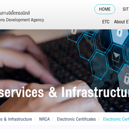
HOME
SI
ทางอิเล็กทรอนิกส์
ions Development Agency
ETC
About 
services & Infrastructu
es & Infrastructure
NRCA
Electronic Certificates
Electronic Cer