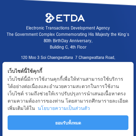
Electronic Transactions Development Agency
The Government Complex Commemorating His Majesty the King's
80th BirthDay Anniversary,
Building C, 4th Floor
120 Moo 3 Soi Chaengwattana 7 Chaengwattana Road,
Thungsonghong,
เว็บไซต์นี้ใช้คุกกี้
Lak Si District, Bangkok 10210
เว็บไซต์นี้มีการใช้งานคุกกี้เพื่อให้ท่านสามารถใช้บริการ
Fax :
02 123 1200
ได้อย่างต่อเนื่องและอำนวยความสะดวกในการใช้งาน
CAll CENTER :
02 123 1234
เว็บไซต์ รวมถึงช่วยให้เราปรับปรุงการนำเสนอเนื้อหาตรง
email :
info@etda.or.th
ตามความต้องการของท่าน โดยสามารถศึกษารายละเอียด
เพิ่มเติมได้ใน
นโยบายความเป็นส่วนตัว
Follows
ยอมรับทั้งหมด
Copyright © 2020, All right reserved.ETDA | Electronic Transactions
Development Agency