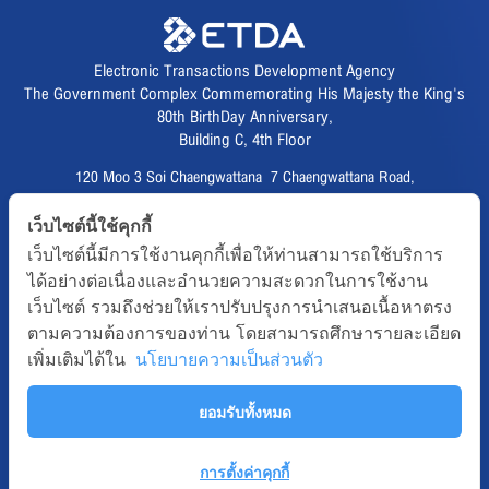
Electronic Transactions Development Agency
The Government Complex Commemorating His Majesty the King's
80th BirthDay Anniversary,
Building C, 4th Floor
120 Moo 3 Soi Chaengwattana 7 Chaengwattana Road,
Thungsonghong,
เว็บไซต์นี้ใช้คุกกี้
Lak Si District, Bangkok 10210
เว็บไซต์นี้มีการใช้งานคุกกี้เพื่อให้ท่านสามารถใช้บริการ
Fax :
02 123 1200
ได้อย่างต่อเนื่องและอำนวยความสะดวกในการใช้งาน
CAll CENTER :
02 123 1234
เว็บไซต์ รวมถึงช่วยให้เราปรับปรุงการนำเสนอเนื้อหาตรง
email :
info@etda.or.th
ตามความต้องการของท่าน โดยสามารถศึกษารายละเอียด
เพิ่มเติมได้ใน
นโยบายความเป็นส่วนตัว
Follows
ยอมรับทั้งหมด
Copyright © 2020, All right reserved.ETDA | Electronic Transactions
Development Agency
Term-of-use
Sitemap
Web Master
การตั้งค่าคุกกี้