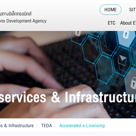
HOME
SI
ทางอิเล็กทรอนิกส์
ions Development Agency
ETC
About 
services & Infrastructu
es & Infrastructure
TEDA
Accelerated e-Licensing