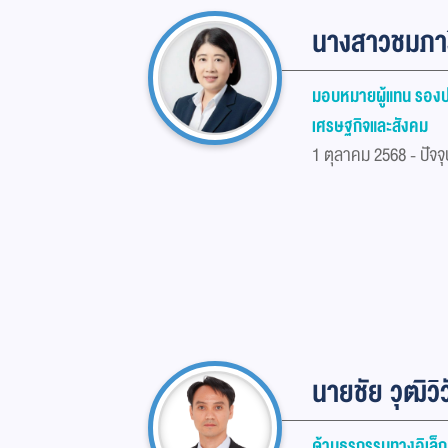
นางสาวชมภารี
มอบหมายผู้แทน รองปลั
เศรษฐกิจและสังคม
1 ตุลาคม 2568 - ปัจจุ
นายชัย วุฒิวิ
ด้านธุรกรรมทางอิเล็