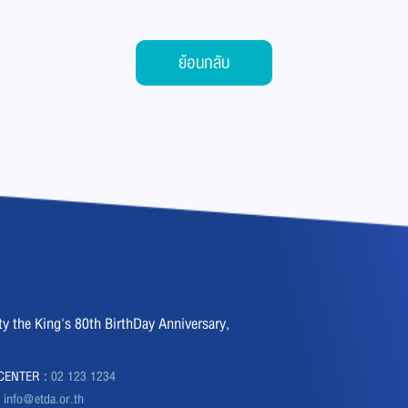
ย้อนกลับ
the King's 80th BirthDay Anniversary,
CENTER :
02 123 1234
:
info@etda.or.th