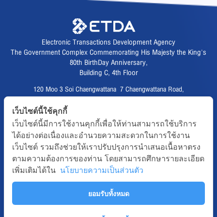
Electronic Transactions Development Agency
The Government Complex Commemorating His Majesty the King's
80th BirthDay Anniversary,
Building C, 4th Floor
120 Moo 3 Soi Chaengwattana 7 Chaengwattana Road,
Thungsonghong,
เว็บไซต์นี้ใช้คุกกี้
Lak Si District, Bangkok 10210
เว็บไซต์นี้มีการใช้งานคุกกี้เพื่อให้ท่านสามารถใช้บริการ
Fax :
02 123 1200
ได้อย่างต่อเนื่องและอำนวยความสะดวกในการใช้งาน
CALL CENTER :
02 123 1234
เว็บไซต์ รวมถึงช่วยให้เราปรับปรุงการนำเสนอเนื้อหาตรง
email :
info@etda.or.th
ตามความต้องการของท่าน โดยสามารถศึกษารายละเอียด
เพิ่มเติมได้ใน
นโยบายความเป็นส่วนตัว
Follows
ยอมรับทั้งหมด
Copyright © 2020, All right reserved.ETDA | Electronic Transactions
Development Agency