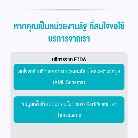
หากคุณเป็นหน่วยงานรัฐ ที่สนใจขอใช้
บริการจากเรา
บริการจาก ETDA
สนใจขอรับบริการออกแบบ/ลงทะเบียนโครงสร้างข้อมูล
(XML Schema)
ข้อมูลเพื่อให้ติดต่อกลับ ในการขอ Certificate และ
Timestamp