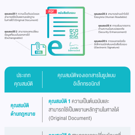
ประเภท
คุณสมบัติของเอกสารในรูปแบบ
คุณสมบัติ
อิเล็กทรอนิกส์
คุณสมบัติ 1
ความเป็นต้นฉบับและ
คุณสมบัติ
สามารถใช้เป็นพยานหลักฐานในศาลได้
ด้านกฎหมาย
(Original Document)