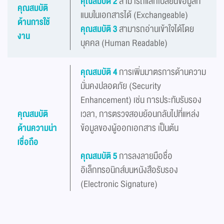
คุณสมบัติ 2
สามารถแลกเปลี่ยนข้อมูลที่
คุณสมบัติ
แนบในเอกสารได้ (Exchangeable)
ด้านการใช้
คุณสมบัติ 3
สามารถอ่านเข้าใจได้โดย
งาน
บุคคล (Human Readable)
คุณสมบัติ 4
การเพิ่มมาตรการด้านความ
มั่นคงปลอดภัย (Security
Enhancement) เช่น การประทับรับรอง
คุณสมบัติ
เวลา, การตรวจสอบย้อนกลับไปที่แหล่ง
ด้านความน่า
ข้อมูลของผู้ออกเอกสาร เป็นต้น
เชื่อถือ
คุณสมบัติ 5
การลงลายมือชื่อ
อิเล็กทรอนิกส์บนหนังสือรับรอง
(Electronic Signature)