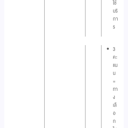
ใช้
บริ
กา
ร
3
คะ
แน
น
=
ทา
ง
เลื
อ
ก