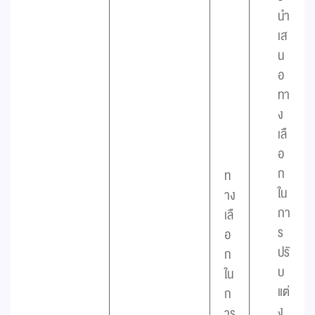
นำ
เส
น
อ
ทา
ง
เลื
อ
ก
ท
ใน
าง
กา
เลื
ร
อ
ปรั
ก
บ
ใน
แต่
ก
ง
าร