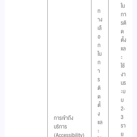
ใน
ท
กา
าง
รติ
เลื
ด
อ
ตั้ง
ก
แล
ใน
ะ
ก
ใช้
า
งา
ร
นร
ติ
ะบ
ด
บ
ตั้
2-
ง
3
การเข้าถึง
แล
รา
บริการ
ะ
ย
(Accessibility)