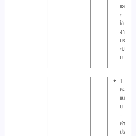
แล
ะ
ใช้
งา
นร
ะบ
บ
1
คะ
แน
น
=
ค่า
ปริ