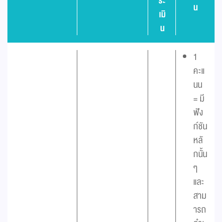
ระ
น
เมิ
น
1
คะแ
นน
= มี
ฟัง
ก์ชัน
หลั
กนั้น
ๆ
และ
สาม
ารถ