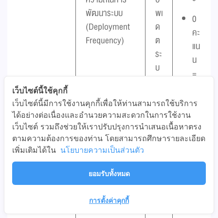
พัฒนาระบบ
พเ
0
(Deployment
ด
คะ
Frequency)
ต
แน
ระ
น
บ
=
บ
จำ
เว็บไซต์นี้ใช้คุกกี้
ห
นว
เว็บไซต์นี้มีการใช้งานคุกกี้เพื่อให้ท่านสามารถใช้บริการ
น่
น
ได้อย่างต่อเนื่องและอำนวยความสะดวกในการใช้งาน
ว
ครั้
เว็บไซต์ รวมถึงช่วยให้เราปรับปรุงการนำเสนอเนื้อหาตรง
ย
ตามความต้องการของท่าน โดยสามารถศึกษารายละเอียด
ง
เว
เพิ่มเติมได้ใน
นโยบายความเป็นส่วนตัว
ใน
ล
กา
ยอมรับทั้งหมด
า
รอั
พเ
การตั้งค่าคุกกี้
ด