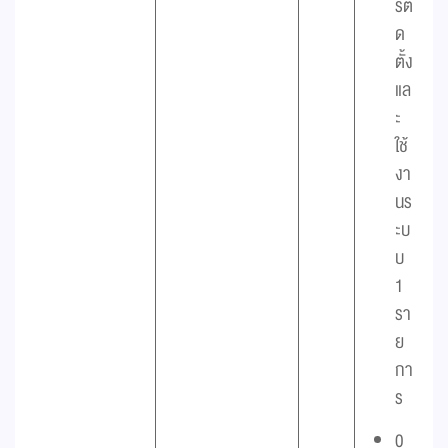
รติ
ด
ตั้ง
แล
ะ
ใช้
งา
นร
ะบ
บ
1
รา
ย
กา
ร
0