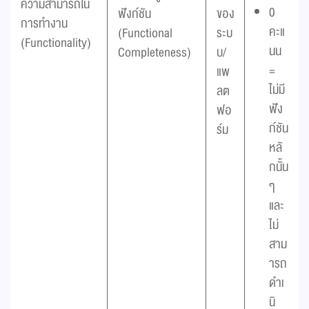
ความสามารถใน
0
ฟังก์ชัน
ของ
การทำงาน
คะแ
(Functional
ระบ
(Functionality)
นน
Completeness)
บ/
=
แพ
ไม่มี
ลต
ฟัง
ฟอ
ก์ชัน
ร์ม
หลั
กนั้น
ๆ
และ
ไม่
สาม
ารถ
ดำเ
นิ