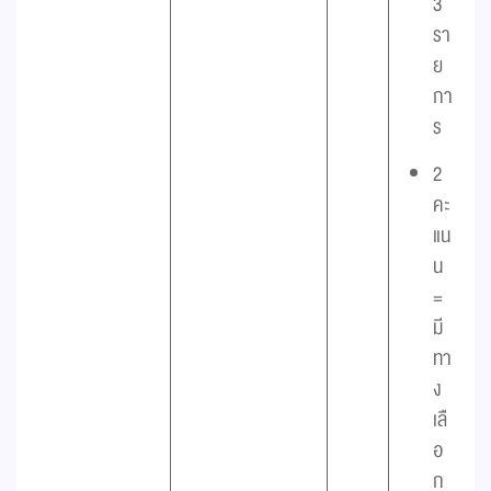
3
รา
ย
กา
ร
2
คะ
แน
น
=
มี
ทา
ง
เลื
อ
ก