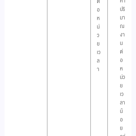
ค่า
ต่
ปริ
อ
มา
ห
ณ
น่
งา
ว
น
ย
ต่
เว
อ
ล
ห
า
น่ว
ย
เว
ลา
น้
อ
ย