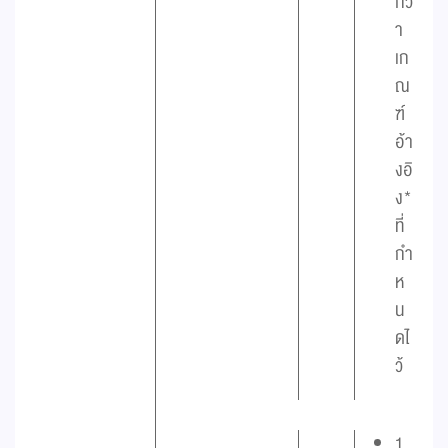
กว่
า
เก
ณ
ฑ์
อ้า
งอิ
ง*
ที่
กำ
ห
น
ดไ
ว้
1