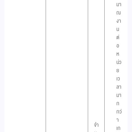
มา
ณ
งา
น
ต่
อ
ห
น่ว
ย
เว
ลา
มา
ก
กว่
า
จำ
เก