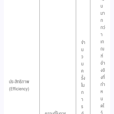
บ
มา
ก
กว่
า
เก
จำ
ณ
น
ฑ์
ว
อ้า
น
งอิ
ค
งที่
รั้ง
ประสิทธิภาพ
กำ
ใน
(Efficiency)
ห
ก
น
า
ดไ
ร
ว้
ความถี่ในการ
อั