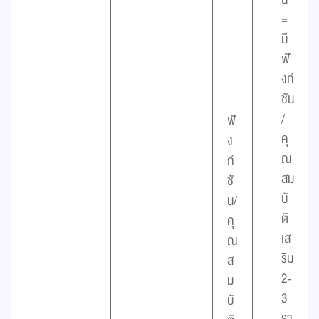
=
มี
ฟั
งก์
ชัน
/
ฟั
คุ
ง
ณ
ก์
สม
ชั
บั
น/
ติ
คุ
เส
ณ
ริม
ส
2-
ม
3
บั
รา