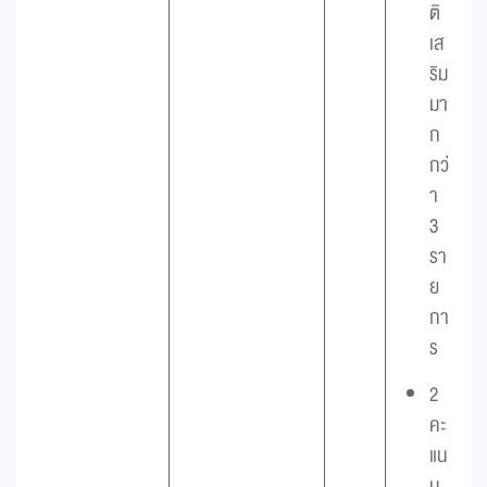
ติ
เส
ริม
มา
ก
กว่
า
3
รา
ย
กา
ร
2
คะ
แน
น