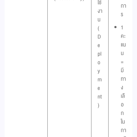
ใช้
กา
งา
ร
น
1
(
คะ
D
แน
e
น
pl
=
o
มี
y
ทา
m
ง
e
เลื
nt
อ
)
ก
ใน
กา