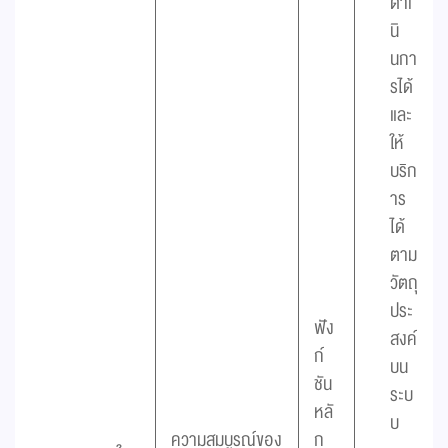
ดำเ
นิ
นกา
รได้
และ
ให้
บริก
าร
ได้
ตาม
วัตถุ
ประ
ฟัง
สงค์
ก์
บน
ชัน
ระบ
หลั
บ
ความสมบูรณ์ของ
ก