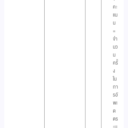
คะ
แน
น
=
จำ
นว
น
ครั้
ง
ใน
กา
รอั
พเ
ด
ตร
ะบ