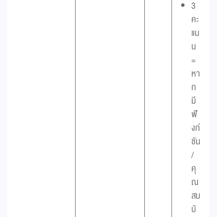
3
คะ
แน
น
=
หา
ก
มี
ฟั
งก์
ชัน
/
คุ
ณ
สม
บั