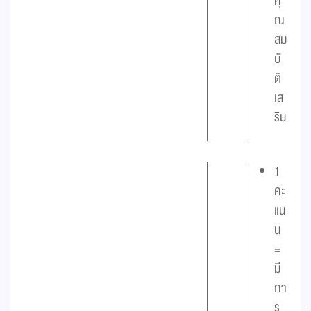
คุ
ณ
สม
บั
ติ
เส
ริม
1
คะ
แน
น
=
มี
กา
ร