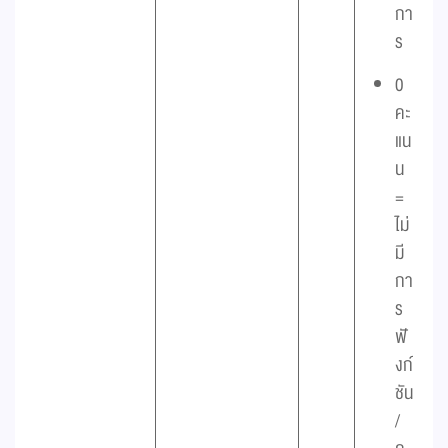
กา
ร
0
คะ
แน
น
=
ไม่
มี
กา
ร
ฟั
งก์
ชัน
/