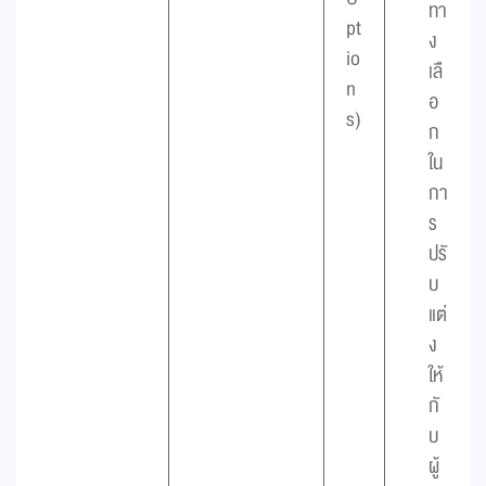
ทา
pt
ง
io
เลื
n
อ
s)
ก
ใน
กา
ร
ปรั
บ
แต่
ง
ให้
กั
บ
ผู้