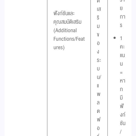
ติ
ย
เส
ฟังก์ชันและ
กา
ริ
คุณสมบัติเสริม
ร
ม
(Additional
ข
1
Functions/Feat
อ
คะ
ures)
ง
แน
ระ
น
บ
=
บ/
หา
แ
ก
พ
มี
ล
ฟั
ต
งก์
ฟ
ชัน
อ
/