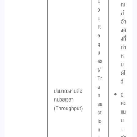
น
ณ
ว
ฑ์
น
อ้า
R
งอิ
e
งที่
q
กำ
u
ห
es
น
t/
ดไ
Tr
ว้
a
ปริมาณงานต่อ
0
n
หน่วยเวลา
คะ
sa
(Throughput)
แน
ct
น
io
=
n