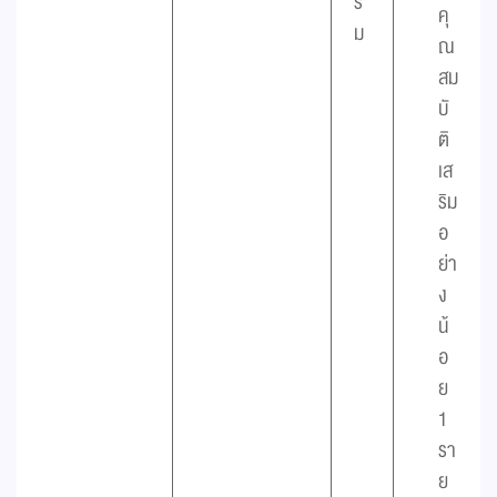
ร์
คุ
ม
ณ
สม
บั
ติ
เส
ริม
อ
ย่า
ง
น้
อ
ย
1
รา
ย