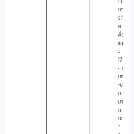
ใน
กา
รติ
ด
ตั้ง
แล
ะ
ใช้
งา
นร
ะบ
บ
มา
ก
กว่
า