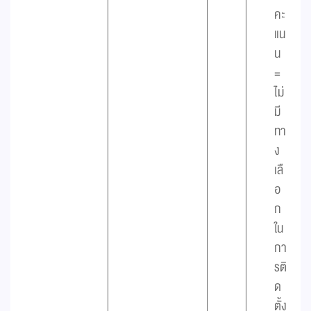
คะ
แน
น
=
ไม่
มี
ทา
ง
เลื
อ
ก
ใน
กา
รติ
ด
ตั้ง