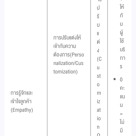
ให้
ป
กั
รั
บ
บ
ผู้
แ
การปรับแต่งให้
ใช้
ต่
เข้ากับความ
บริ
ง
ต้องการ(Perso
กา
(C
nalization/Cus
ร
u
tomization)
st
0
o
คะ
การรู้จักและ
m
แน
เข้าใจลูกค้า
iz
น
(Empathy)
at
=
io
ไม่
n
มี
O