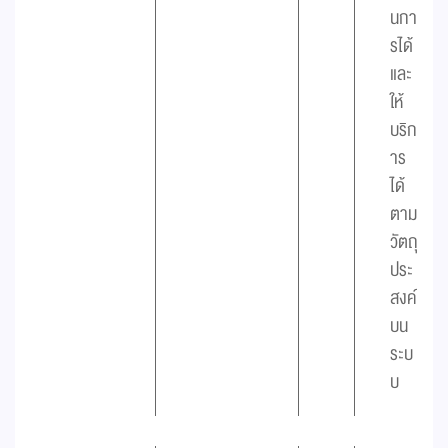
นกา
รได้
และ
ให้
บริก
าร
ได้
ตาม
วัตถุ
ประ
สงค์
บน
ระบ
บ