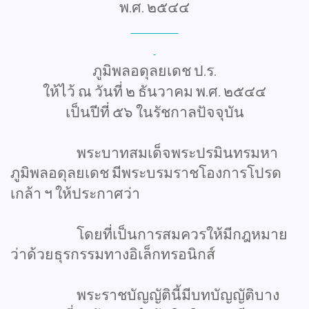
พ
ศ
๒๕๔๔
.
.
ภูมิพลอดุลยเดช
ป
ร
.
.
ให้ไว้
ณ
วันที่
๒
ธันวาคม
พ
ศ
๒๕๔๔
.
.
เป็นปีที่
๕๖
ในรัชกาลปัจจุบัน
พระบาทสมเด็จพระปรมินทรมหา
ภูมิพลอดุลยเดช
มีพระบรมราชโองการโปรด
เกล้า
ฯ
ให้ประกาศว่า
โดยที่เป็นการสมควรให้มีกฎหมาย
ว่าด้วยธุรกรรมทางอิเล็กทรอนิกส์
พระราชบัญญัตินี้มีบทบัญญัติบาง