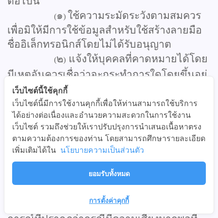
ต่อไปนี้
๑
ใช้ความระมัดระวังตามสมควร
(
)
เพื่อมิให้มีการใช้ข้อมูลสำหรับใช้สร้างลายมือ
ชื่ออิเล็กทรอนิกส์โดยไม่ได้รับอนุญาต
๒
แจ้งให้บุคคลที่คาดหมายได้โดย
(
)
มีเหตุอันควรเชื่อว่าจะกระทำการใดโดยขึ้นอยู่
กับลายมือชื่ออิเล็กทรอนิกส์หรือให้บริการเกี่ยว
เว็บไซต์นี้ใช้คุกกี้
กับลายมือชื่ออิเล็กทรอนิกส์
ทราบโดยมิชักช้า
เว็บไซต์นี้มีการใช้งานคุกกี้เพื่อให้ท่านสามารถใช้บริการ
ได้อย่างต่อเนื่องและอำนวยความสะดวกในการใช้งาน
เมื่อ
เว็บไซต์ รวมถึงช่วยให้เราปรับปรุงการนำเสนอเนื้อหาตรง
ก
เจ้าของลายมือชื่อรู้หรือควรได้รู้
(
)
ตามความต้องการของท่าน โดยสามารถศึกษารายละเอียด
ว่าข้อมูลสำหรับใช้สร้างลายมือชื่อ
เพิ่มเติมได้ใน
นโยบายความเป็นส่วนตัว
อิเล็กทรอนิกส์นั้นสูญหาย
ถูกทำลาย
ถูกแก้ไข
ยอมรับทั้งหมด
ถูกเปิดเผยโดยมิชอบ
หรือถูกล่วงรู้โดยไม่
สอดคล้องกับวัตถุประสงค์
การตั้งค่าคุกกี้
ข
เจ้าของลายมือชื่อรู้จากสภาพ
(
)