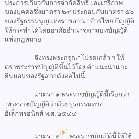
ประการเกี่ยวกับการจำกัดสิทธิและเสรีภาพ
ของบุคคลซึ่งมาตรา
๒๙
ประกอบกับมาตรา
๕๐
ของรัฐธรรมนูญแห่งราชอาณาจักรไทย
บัญญัติ
ให้กระทำได้โดยอาศัยอำนาจตามบทบัญญัติ
แห่งกฎหมาย
จึงทรงพระกรุณาโปรดเกล้า
ฯ
ให้
ตราพระราชบัญญัติขึ้นไว้โดยคำแนะนำและ
ยินยอมของรัฐสภาดังต่อไปนี้
มาตรา
๑
พระราชบัญญัตินี้เรียกว่า
พระราชบัญญัติว่าด้วยธุรกรรมทาง
“
อิเล็กทรอนิกส์
พ
ศ
๒๕๔๔
.
.
”
๑]
[
มาตรา
๒
พระราชบัญญัตินี้ให้ใช้