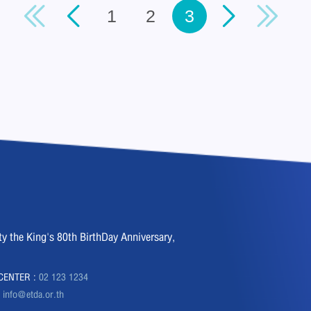
1
2
3
the King's 80th BirthDay Anniversary,
CENTER :
02 123 1234
:
info@etda.or.th