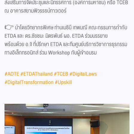
ส่งเสริมการจัดประชุมและนิทรรศการ (องค์การมหาชน) หรือ TCEB
ณ อาคารสยามพิวรรธน์ทาวเวอร์
👉 นำโดยวิทยากรพิเศษ ท่านเมธินี เทพมณี คณะกรรมการกำกับ
ETDA และ ดร.ชัยชนะ มิตรพันธ์ ผอ. ETDA ร่วมบรรยาย
พร้อมด้วย อ.จิ ที่ปรึกษา ETDA และทีมศูนย์บริการวิชาการธุรกรรม
ทางอิเล็กทรอนิกส์ ร่วม Workshop กับผู้เข้าอบรม
#ADTE
#ETDAThailand
#TCEB
#DigitalLaws
#DigitalTransformation
#Upskill