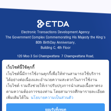
Electronic Transactions Development Agency
The Government Complex Commemorating His Majesty the King's
80th BirthDay Anniversary,
Building C, 4th Floor
120 Moo 3 Soi Chaengwattana 7 Chaengwattana Road,
Thungsonghong,
เว็บไซต์นี้ใช้คุกกี้
Lak Si District, Bangkok 10210
เว็บไซต์นี้มีการใช้งานคุกกี้เพื่อให้ท่านสามารถใช้บริการ
Fax :
02 123 1200
ได้อย่างต่อเนื่องและอำนวยความสะดวกในการใช้งาน
CALL CENTER :
02 123 1234
เว็บไซต์ รวมถึงช่วยให้เราปรับปรุงการนำเสนอเนื้อหาตรง
email :
info@etda.or.th
ตามความต้องการของท่าน โดยสามารถศึกษารายละเอียด
เพิ่มเติมได้ใน
นโยบายความเป็นส่วนตัว
Follows
ยอมรับทั้งหมด
Copyright © 2020, All right reserved.ETDA | Electronic Transactions