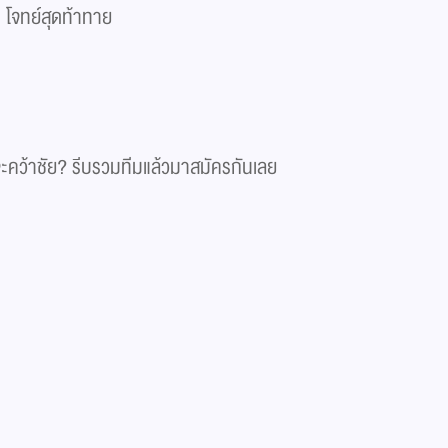
โจทย์สุดท้าทาย​
คว้าชัย? รีบรวมทีมแล้วมาสมัครกันเลย​