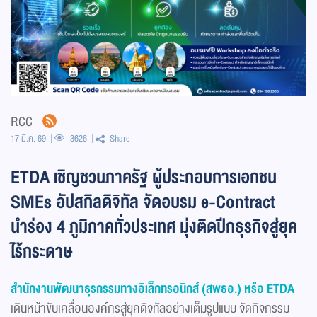
RCC
17 มี.ค. 69
3626
Share
ETDA เชิญชวนภาครัฐ ผู้ประกอบการเอกชน
SMEs อัปสกิลดิจิทัล จัดอบรม e-Contract
นำร่อง 4 ภูมิภาคทั่วประเทศ มุ่งติดปีกธุรกิจสู่ยุค
ไร้กระดาษ
สำนักงานพัฒนาธุรกรรมทางอิเล็กทรอนิกส์ (สพธอ.) หรือ ETDA
เดินหน้าขับเคลื่อนองค์กรสู่ยุคดิจิทัลอย่างเต็มรูปแบบ จัดกิจกรรม