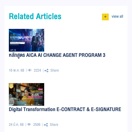
Related Articles
view all
+
หลักสูตร AICA AI CHANGE AGENT PROGRAM 3
16 พ.ค. 68
2224
Share
Digital Transformation E-CONTRACT & E-SIGNATURE
24 มี.ค. 68
2506
Share