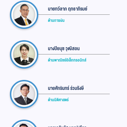
นายทวีลาภ ฤทธาภิรมย์
ด้านการเงิน
นางปิยนุช วุฒิสอน
ด้านพาณิชย์อิเล็กทรอนิกส์
นายศักรินทร์ ร่วมรังษี
ด้านนิติศาสตร์