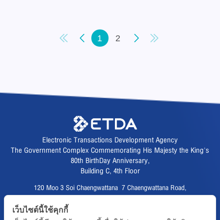
1
2
Electronic Transactions Development Agency
The Government Complex Commemorating His Majesty the King's
80th BirthDay Anniversary,
Building C, 4th Floor
120 Moo 3 Soi Chaengwattana 7 Chaengwattana Road,
Thungsonghong,
เว็บไซต์นี้ใช้คุกกี้
Lak Si District, Bangkok 10210