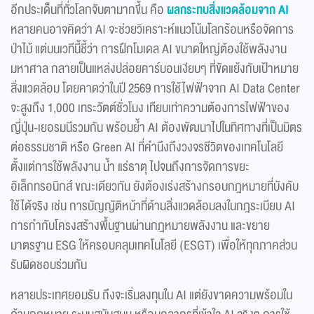
อีกประเด็นที่ทั่วโลกจับตามากขึ้น คือ
ผลกระทบสิ่งแวดล้อมจาก
AI
หลายคนอาจคิดว่า AI จะช่วยวิเคราะห์แนวโน้มโลกร้อนหรือจัดการ
ป่าไม้ แต่บนเวทีนี้ชี้ว่า การฝึกโมเดล AI ขนาดใหญ่ต้องใช้พลังงาน
มหาศาล กลายเป็นแหล่งปล่อยคาร์บอนเงียบๆ ที่ขัดแย้งกับเป้าหมาย
สิ่งแวดล้อม โดยคาดว่าในปี 2569 การใช้ไฟฟ้าจาก AI Data Center
จะสูงถึง 1,000 เทระวัตต์ชั่วโมง เทียบเท่าความต้องการไฟฟ้าของ
ญี่ปุ่น-เยอรมนีรวมกัน พร้อมย้ำ AI ต้องพัฒนาไปในทิศทางที่เป็นมิตร
ต่อธรรมชาติ หรือ Green AI ที่คำนึงถึงวงจรชีวิตของเทคโนโลยี
ตั้งแต่การใช้พลังงาน น้ำ แร่ธาตุ ไปจนถึงการจัดการขยะ
อิเล็กทรอนิกส์ ขณะเดียวกัน ยังต้องเร่งสร้างกรอบกฎหมายที่บังคับ
ใช้ได้จริง เช่น การบัญญัติหน้าที่ด้านสิ่งแวดล้อมลงในกฎระเบียบ AI
การกำกับโครงสร้างพื้นฐานผ่านกฎหมายพลังงาน และขยาย
มาตรฐาน ESG ให้ครอบคลุมเทคโนโลยี (ESGT) เพื่อให้ทุกภาคส่วน
รับผิดชอบร่วมกัน
หลายประเทศยอมรับ ถึงจะเริ่มลงทุนใน AI แต่ยังขาดความพร้อมใน