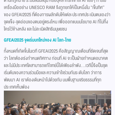
ด้านกฎหมาย ระบบสนับสนุน หรือบุคลากรที่เข้าใจ AI จริงๆ การใช้
เครื่องมืออย่าง UNESCO RAM จึงถูกยกให้เป็นหนึ่งใน “เข็มทิศ”
ของ GFEAI2025 ที่ต้องการผลักดันให้แต่ละประเทศประเมินตนเองว่า
จุดแข็ง-จุดอ่อนของตนอยู่ตรงไหน เพื่อออกแบบนโยบาย AI ที่ไม่ทิ้ง
ใครไว้ข้างหลัง และไม่ละเมิดสิทธิมนุษยชน
GFEAI
2025 จุดเริ่มบทใหม่ของ
AI
โลก-ไทย
ทั้งหมดที่เกิดขึ้นในเวที GFEAI2025 คือสัญญาณเตือนที่ชัดเจนที่สุด
ว่า โลกต้องเร่งกำหนดทิศทาง ก่อนที่ AI จะเป็นฝ่ายกำหนดอนาคต
และไม่มีประเทศใดสามารถแก้โจทย์นี้ได้เพียงลำพัง...เวทีนี้จึงเป็นจุด
เริ่มต้นของความร่วมมือและความเข้าใจร่วมกันระดับโลก ว่าการ
พัฒนา AI เราต้องเดินหน้าไปด้วยกัน บนพื้นฐานจริยธรรมที่ทุก
ประเทศเห็นพ้อง