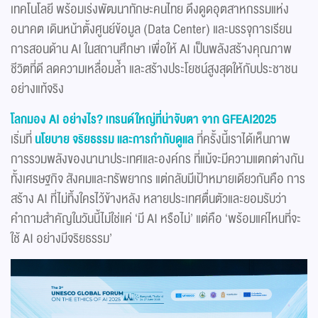
เทคโนโลยี พร้อมเร่งพัฒนาทักษะคนไทย ดึงดูดอุตสาหกรรมแห่ง
อนาคต เดินหน้าตั้งศูนย์ข้อมูล (Data Center) และบรรจุการเรียน
การสอนด้าน AI ในสถานศึกษา เพื่อให้ AI เป็นพลังสร้างคุณภาพ
ชีวิตที่ดี ลดความเหลื่อมล้ำ และสร้างประโยชน์สูงสุดให้กับประชาชน
อย่างแท้จริง
โลกมอง
AI
อย่างไร
?
เทรนด์ใหญ่ที่น่าจับตา จาก
GFEAI
2025
เริ่มที่
นโยบาย จริยธรรม และการกำกับดูแล
ที่ครั้งนี้เราได้เห็นภาพ
การรวมพลังของนานาประเทศและองค์กร ที่แม้จะมีความแตกต่างกัน
ทั้งเศรษฐกิจ สังคมและทรัพยากร แต่กลับมีเป้าหมายเดียวกันคือ การ
สร้าง AI ที่ไม่ทิ้งใครไว้ข้างหลัง หลายประเทศตื่นตัวและยอมรับว่า
คำถามสำคัญในวันนี้ไม่ใช่แค่ ‘มี AI หรือไม่’ แต่คือ ‘พร้อมแค่ไหนที่จะ
ใช้ AI อย่างมีจริยธรรม’