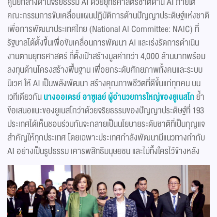
ศูนย์กลางด้านจริยธรรม AI ด้วยยุทธศาสตร์ชาติด้าน AI ภายใต้
คณะกรรมการขับเคลื่อนแผนปฏิบัติการด้านปัญญาประดิษฐ์แห่งชาติ
เพื่อการพัฒนาประเทศไทย (National AI Committee: NAIC) ที่
รัฐบาลได้ตั้งขึ้นเพื่อขับเคลื่อนการพัฒนา AI และเร่งรัดการดำเนิน
งานตามยุทธศาสตร์ ที่ตั้งเป้าสร้างมูลค่ากว่า 4,000 ล้านบาทพร้อม
ลงทุนด้านโครงสร้างพื้นฐาน เพื่อยกระดับศักยภาพทั้งคนและระบบ
นิเวศ ให้ AI เป็นพลังพัฒนา สร้างคุณภาพชีวิตที่ดีขึ้นแก่ทุกคน บน
เวทีเดียวกัน
นางออเดรย์ อาซูเลย์ ผู้อำนวยการใหญ่ของยูเนสโก
ย้ำ
ข้อเสนอแนะของยูเนสโกว่าด้วยจริยธรรมของปัญญาประดิษฐ์ที่ 193
ประเทศได้เห็นชอบร่วมกันจะกลายเป็นนโยบายระดับชาติที่เป็นกุญแจ
สำคัญให้ทุกประเทศ โดยเฉพาะประเทศกำลังพัฒนามีแนวทางกำกับ
AI อย่างเป็นรูปธรรม เคารพสิทธิมนุษยชน และไม่ทิ้งใครไว้ข้างหลัง