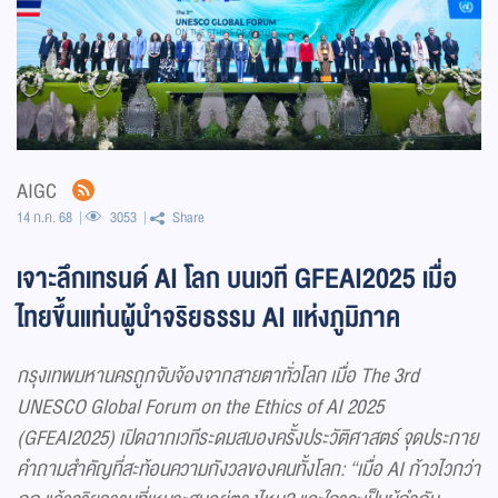
AIGC
14 ก.ค. 68
3053
Share
เจาะลึกเทรนด์ AI โลก บนเวที GFEAI2025 เมื่อ
ไทยขึ้นแท่นผู้นำจริยธรรม AI แห่งภูมิภาค
กรุงเทพมหานครถูกจับจ้องจากสายตาทั่วโลก เมื่อ
The
3
rd
UNESCO Global Forum on the Ethics of AI
2025
(
GFEAI
2025) เปิดฉากเวทีระดมสมองครั้งประวัติศาสตร์ จุดประกาย
คำถามสำคัญที่สะท้อนความกังวลของคนทั้งโลก: “เมื่อ
AI
ก้าวไวกว่า