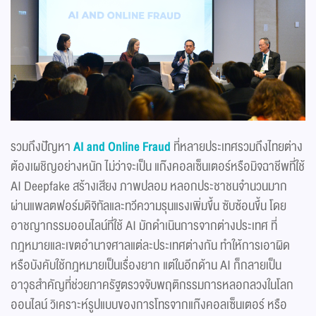
รวมถึงปัญหา
AI and Online Fraud
ที่หลายประเทศรวมถึงไทยต่าง
ต้องเผชิญอย่างหนัก ไม่ว่าจะเป็น แก๊งคอลเซ็นเตอร์หรือมิจฉาชีพที่ใช้
AI Deepfake สร้างเสียง ภาพปลอม หลอกประชาชนจำนวนมาก
ผ่านแพลตฟอร์มดิจิทัลและทวีความรุนแรงเพิ่มขึ้น ซับซ้อนขึ้น โดย
อาชญากรรมออนไลน์ที่ใช้ AI มักดำเนินการจากต่างประเทศ ที่
กฎหมายและเขตอำนาจศาลแต่ละประเทศต่างกัน ทำให้การเอาผิด
หรือบังคับใช้กฎหมายเป็นเรื่องยาก แต่ในอีกด้าน AI ก็กลายเป็น
อาวุธสำคัญที่ช่วยภาครัฐตรวจจับพฤติกรรมการหลอกลวงในโลก
ออนไลน์ วิเคราะห์รูปแบบของการโทรจากแก๊งคอลเซ็นเตอร์ หรือ