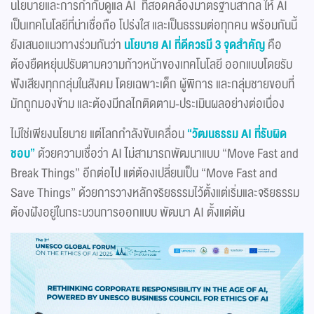
นโยบายและการกำกับดูแล AI ที่สอดคล้องมาตรฐานสากล ให้ AI
เป็นเทคโนโลยีที่น่าเชื่อถือ โปร่งใส และเป็นธรรมต่อทุกคน พร้อมกันนี้
ยังเสนอแนวทางร่วมกันว่า
นโยบาย
AI
ที่ดีควรมี
3
จุดสำคัญ
คือ
ต้องยืดหยุ่นปรับตามความก้าวหน้าของเทคโนโลยี ออกแบบโดยรับ
ฟังเสียงทุกกลุ่มในสังคม โดยเฉพาะเด็ก ผู้พิการ และกลุ่มชายขอบที่
มักถูกมองข้าม และต้องมีกลไกติดตาม-ประเมินผลอย่างต่อเนื่อง
ไม่ใช่เพียงนโยบาย แต่โลกกำลังขับเคลื่อน
“วัฒนธรรม
AI
ที่รับผิด
ชอบ”
ด้วยความเชื่อว่า AI ไม่สามารถพัฒนาแบบ “Move Fast and
Break Things” อีกต่อไป แต่ต้องเปลี่ยนเป็น “Move Fast and
Save Things” ด้วยการวางหลักจริยธรรมไว้ตั้งแต่เริ่มและจริยธรรม
ต้องฝังอยู่ในกระบวนการออกแบบ พัฒนา AI ตั้งแต่ต้น