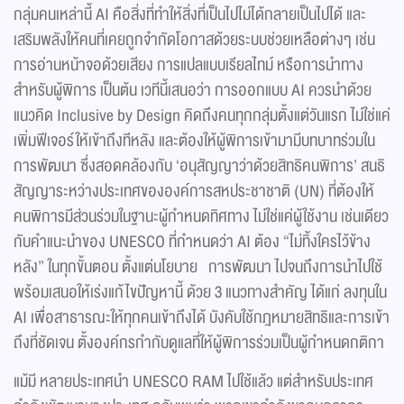
กลุ่มคนเหล่านี้ AI คือสิ่งที่ทำให้สิ่งที่เป็นไปไม่ได้กลายเป็นไปได้ และ
เสริมพลังให้คนที่เคยถูกจำกัดโอกาสด้วยระบบช่วยเหลือต่างๆ เช่น
การอ่านหน้าจอด้วยเสียง การแปลแบบเรียลไทม์ หรือการนำทาง
สำหรับผู้พิการ เป็นต้น เวทีนี้เสนอว่า การออกแบบ AI ควรนำด้วย
แนวคิด Inclusive by Design คิดถึงคนทุกกลุ่มตั้งแต่วันแรก ไม่ใช่แค่
เพิ่มฟีเจอร์ให้เข้าถึงทีหลัง และต้องให้ผู้พิการเข้ามามีบทบาทร่วมใน
การพัฒนา ซึ่งสอดคล้องกับ ‘อนุสัญญาว่าด้วยสิทธิคนพิการ’ สนธิ
สัญญาระหว่างประเทศขององค์การสหประชาชาติ (UN) ที่ต้องให้
คนพิการมีส่วนร่วมในฐานะผู้กำหนดทิศทาง ไม่ใช่แค่ผู้ใช้งาน เช่นเดียว
กับคำแนะนำของ UNESCO ที่กำหนดว่า AI ต้อง “ไม่ทิ้งใครไว้ข้าง
หลัง” ในทุกขั้นตอน ตั้งแต่นโยบาย การพัฒนา ไปจนถึงการนำไปใช้
พร้อมเสนอให้เร่งแก้ไขปัญหานี้ ด้วย 3 แนวทางสำคัญ ได้แก่ ลงทุนใน
AI เพื่อสาธารณะให้ทุกคนเข้าถึงได้ บังคับใช้กฎหมายสิทธิและการเข้า
ถึงที่ชัดเจน ตั้งองค์กรกำกับดูแลที่ให้ผู้พิการร่วมเป็นผู้กำหนดกติกา
แม้มี หลายประเทศนำ UNESCO RAM ไปใช้แล้ว แต่สำหรับประเทศ