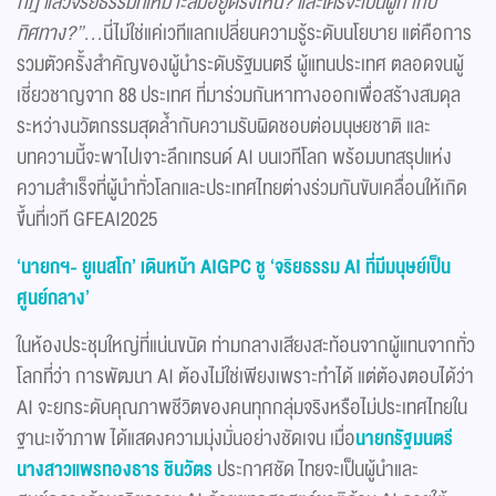
กฎ แ
ล้ว
จริยธรรมที่เหมาะสมอยู่ตรงไหน
?
และใครจะเป็นผู้กำกับ
ทิศทาง
?”…
นี่ไม่ใช่แค่เวทีแลกเปลี่ยนความรู้ระดับนโยบาย แต่คือการ
รวมตัวครั้งสำคัญของผู้นำระดับรัฐมนตรี ผู้แทนประเทศ ตลอดจนผู้
เชี่ยวชาญจาก 88 ประเทศ ที่มาร่วมกันหาทางออกเพื่อสร้างสมดุล
ระหว่างนวัตกรรมสุดล้ำกับความรับผิดชอบต่อมนุษยชาติ และ
บทความนี้จะพาไปเจาะลึกเทรนด์ AI บนเวทีโลก พร้อมบทสรุปแห่ง
ความสำเร็จที่ผู้นำทั่วโลกและประเทศไทยต่างร่วมกันขับเคลื่อนให้เกิด
ขึ้นที่เวที GFEAI2025
‘
นายกฯ
-
ยูเนสโก
’
เดินหน้า
AIGPC
ชู
‘
จริยธรรม
AI
ที่มีมนุษย์เป็น
ศูนย์กลาง
’
ในห้องประชุมใหญ่ที่แน่นขนัด ท่ามกลางเสียงสะท้อนจากผู้แทนจากทั่ว
โลกที่ว่า การพัฒนา AI ต้องไม่ใช่เพียงเพราะทำได้ แต่ต้องตอบได้ว่า
AI จะยกระดับคุณภาพชีวิตของคนทุกกลุ่มจริงหรือไม่ประเทศไทยใน
ฐานะเจ้าภาพ ได้แสดงความมุ่งมั่นอย่างชัดเจน เมื่อ
นายกรัฐมนตรี
นางสาวแพรทองธาร ชินวัตร
ประกาศชัด ไทยจะเป็นผู้นำและ