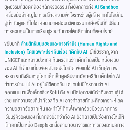
ยุติธรรมที่สอดคล้องหลักจริยธรรม ทั้งยังกล่าวถึง
AI Sandbox
เครื่องมือสำคัญในการสร้างความเข้าใจระหว่างผู้สร้างเทคโนโลยีกับ
ผู้กำกับดูแล ที่ไม่ใช่แค่สนามทดสอบนวัตกรรม แต่คือพื้นที่ที่เปลี่ยน
การควบคุมเป็นการเรียนรู้ร่วมกันภายใต้กติกาใหม่ที่ตอบโจทย์
ขยับมาที่
ด้านสิทธิมนุษยชนและการเข้าถึง
(
Human Rights and
Inclusion)
โดยเฉพาะประเด็นเรื่อง
‘
เด็กกับ
AI’
ผู้เชี่ยวชาญจาก
UNICEF และหลายประเทศเห็นตรงกันว่า เด็กกำลังเป็นเหยื่อเงียบ
ของ AI ที่เข้ามาเกี่ยวข้องตั้งแต่ยังไม่เกิด พ่อแม่ใช้ AI เช็กสุขภาพ
ครรภ์ จนถึงลืมตาดูโลก เด็กเล็กดูคลิปจากอัลกอริทึม เด็กโตใช้ AI
ทำการบ้าน แม้ AI อยู่ในชีวิตทุกวัน แต่แทบไม่มีใครถามว่า AI
ออกแบบมาเพื่อเด็กจริงหรือไม่ ถึง AI เปิดโอกาสให้เข้าถึงความรู้ได้
ง่าย แต่ความจริงที่น่ากังวลคือ AI อาจทำลายทักษะคิดวิเคราะห์ ลด
ความอยากรู้อยากเห็น และทำให้เด็กพึ่งพาเครื่องมือจนขาดการ
เรียนรู้ด้วยตนเอง ที่น่ากลัวยิ่งกว่าคือ AI ยังกลายเป็นช่องทางใหม่ให้
เด็กตกเป็นเหยื่อ Deepfake สื่อลามกอนาจารและการล่วงละเมิดทาง