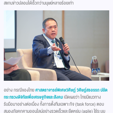
สแกนข่าวปลอมได้เร็วกว่ามนุษย์หลายร้อยเท่า
อย่าง กรณีของไทย
ศาสตราจารย์พิเศษวิศิษฏ์ วิศิษฏ์สรอรรถ ปลัด
กระทรวงดิจิทัลเพื่อเศรษฐกิจและสังคม
เปิดเผยว่า ไทยมีแนวทาง
รับมือมาอย่างต่อเนื่อง ทั้งการตั้งทีมเฉพาะกิจ (task force) ตอบ
สนองภัยคุกคามออนไลน์อย่างรวดเร็วและยืดหยุ่น (agile) ใช้ระบบ