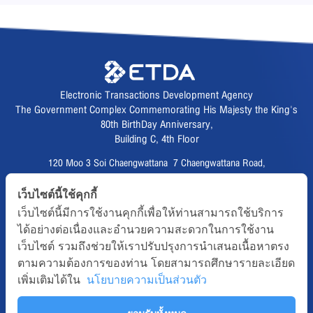
Electronic Transactions Development Agency
The Government Complex Commemorating His Majesty the King's
80th BirthDay Anniversary,
Building C, 4th Floor
120 Moo 3 Soi Chaengwattana 7 Chaengwattana Road,
Thungsonghong,
เว็บไซต์นี้ใช้คุกกี้
Lak Si District, Bangkok 10210
เว็บไซต์นี้มีการใช้งานคุกกี้เพื่อให้ท่านสามารถใช้บริการ
Fax :
02 123 1200
ได้อย่างต่อเนื่องและอำนวยความสะดวกในการใช้งาน
CALL CENTER :
02 123 1234
เว็บไซต์ รวมถึงช่วยให้เราปรับปรุงการนำเสนอเนื้อหาตรง
email :
info@etda.or.th
ตามความต้องการของท่าน โดยสามารถศึกษารายละเอียด
เพิ่มเติมได้ใน
นโยบายความเป็นส่วนตัว
Follows