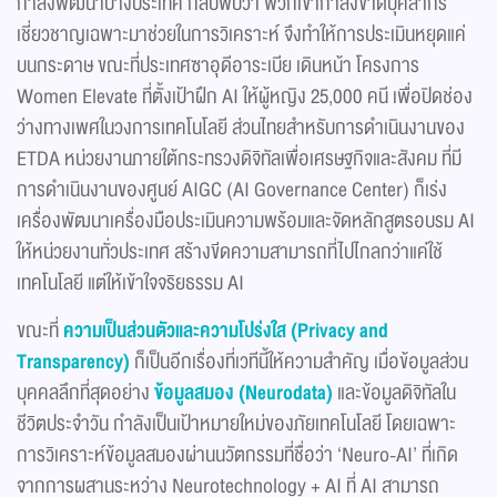
กำลังพัฒนาบางประเทศ กลับพบว่า พวกเขากำลังขาดบุคลากร
เชี่ยวชาญเฉพาะมาช่วยในการวิเคราะห์ จึงทำให้การประเมินหยุดแค่
บนกระดาษ ขณะที่ประเทศซาอุดีอาระเบีย เดินหน้า โครงการ
Women Elevate ที่ตั้งเป้าฝึก AI ให้ผู้หญิง 25,000 คนี เพื่อปิดช่อง
ว่างทางเพศในวงการเทคโนโลยี ส่วนไทยสำหรับการดำเนินงานของ
ETDA หน่วยงานภายใต้กระทรวงดิจิทัลเพื่อเศรษฐกิจและสังคม ที่มี
การดำเนินงานของศูนย์ AIGC (AI Governance Center) ก็เร่ง
เครื่องพัฒนาเครื่องมือประเมินความพร้อมและจัดหลักสูตรอบรม AI
ให้หน่วยงานทั่วประเทศ สร้างขีดความสามารถที่ไปไกลกว่าแค่ใช้
เทคโนโลยี แต่ให้เข้าใจจริยธรรม AI
ขณะที่
ความเป็นส่วนตัวและความโปร่งใส (
Privacy and
Transparency)
ก็เป็นอีกเรื่องที่เวทีนี้ให้ความสำคัญ เมื่อข้อมูลส่วน
บุคคลลึกที่สุดอย่าง
ข้อมูลสมอง (
Neurodata)
และข้อมูลดิจิทัลใน
ชีวิตประจำวัน กำลังเป็นเป้าหมายใหม่ของภัยเทคโนโลยี โดยเฉพาะ
การวิเคราะห์ข้อมูลสมองผ่านนวัตกรรมที่ชื่อว่า ‘Neuro-AI’ ที่เกิด
จากการผสานระหว่าง Neurotechnology + AI ที่ AI สามารถ