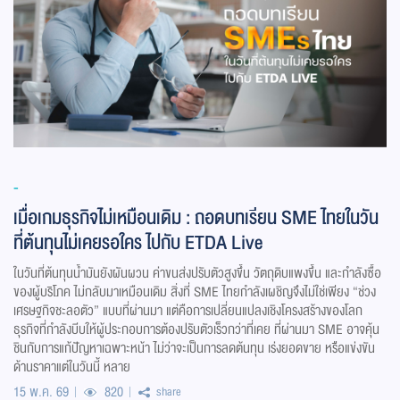
-
เมื่อเกมธุรกิจไม่เหมือนเดิม : ถอดบทเรียน SME ไทยในวัน
ที่ต้นทุนไม่เคยรอใคร ไปกับ ETDA Live
ในวันที่ต้นทุนน้ำมันยังผันผวน ค่าขนส่งปรับตัวสูงขึ้น วัตถุดิบแพงขึ้น และกำลังซื้อ
ของผู้บริโภค ไม่กลับมาเหมือนเดิม สิ่งที่ SME ไทยกำลังเผชิญจึงไม่ใช่เพียง “ช่วง
เศรษฐกิจชะลอตัว” แบบที่ผ่านมา แต่คือการเปลี่ยนแปลงเชิงโครงสร้างของโลก
ธุรกิจที่กำลังบีบให้ผู้ประกอบการต้องปรับตัวเร็วกว่าที่เคย ที่ผ่านมา SME อาจคุ้น
ชินกับการแก้ปัญหาเฉพาะหน้า ไม่ว่าจะเป็นการลดต้นทุน เร่งยอดขาย หรือแข่งขัน
ด้านราคาแต่ในวันนี้ หลาย
15 พ.ค. 69
820
share