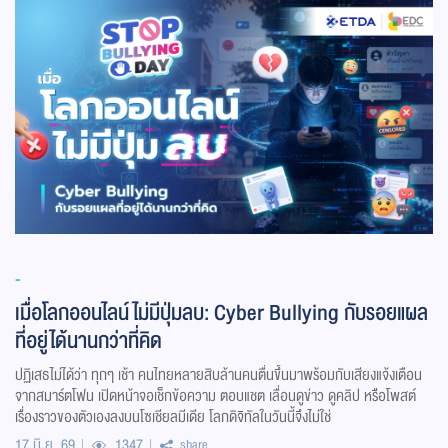
-
เมื่อโลกออนไลน์ไม่มีปุ่มลบ: Cyber Bullying กับรอยแผล
ที่อยู่ได้นานกว่าที่คิด
ปฏิเสธไม่ได้ว่า ทุกๆ เช้า คนไทยหลายสิบล้านคนตื่นขึ้นมาพร้อมกับเสียงแจ้งเตือน
จากสมาร์ตโฟน เปิดหน้าจอเช็กข้อความ ตอบแชต เลื่อนดูข่าว ดูคลิป หรือโพสต์
เรื่องราวของตัวเองลงบนโซเชียลมีเดีย โลกดิจิทัลในวันนี้จึงไม่ใช่
17 มิ.ย. 69
1347
share