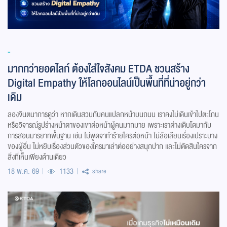
-
มากกว่ายอดไลก์ ต้องใส่ใจสังคม ETDA ชวนสร้าง
Digital Empathy ให้โลกออนไลน์เป็นพื้นที่ที่น่าอยู่กว่า
เดิม
ลองจินตนาการดูว่า หากเดินสวนกับคนแปลกหน้าบนถนน เราคงไม่เดินเข้าไปตะโกน
หรือวิจารณ์รูปร่างหน้าตาของเขาต่อหน้าผู้คนมากมาย เพราะเราต่างเติบโตมากับ
การสอนมารยาทพื้นฐาน เช่น ไม่พูดจาทำร้ายใครต่อหน้า ไม่ล้อเลียนเรื่องเปราะบาง
ของผู้อื่น ไม่หยิบเรื่องส่วนตัวของใครมาเล่าต่ออย่างสนุกปาก และไม่ตัดสินใครจาก
สิ่งที่เห็นเพียงด้านเดียว
18 พ.ค. 69
1133
share