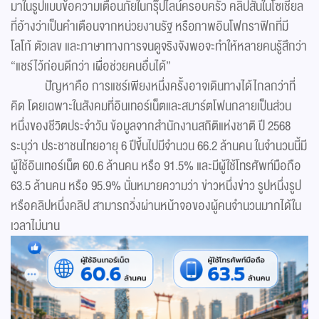
มาในรูปแบบข้อความเตือนภัยในกรุ๊ปไลน์ครอบครัว คลิปสั้นในโซเชียล
ที่อ้างว่าเป็นคำเตือนจากหน่วยงานรัฐ หรือภาพอินโฟกราฟิกที่มี
โลโก้ ตัวเลข และภาษาทางการจนดูจริงจังพอจะทำให้หลายคนรู้สึกว่า
“แชร์ไว้ก่อนดีกว่า เผื่อช่วยคนอื่นได้”
ปัญหาคือ การแชร์เพียงหนึ่งครั้งอาจเดินทางได้ไกลกว่าที่
คิด โดยเฉพาะในสังคมที่อินเทอร์เน็ตและสมาร์ตโฟนกลายเป็นส่วน
หนึ่งของชีวิตประจำวัน ข้อมูลจากสำนักงานสถิติแห่งชาติ ปี 2568
ระบุว่า ประชาชนไทยอายุ 6 ปีขึ้นไปมีจำนวน 66.2 ล้านคน ในจำนวนนี้มี
ผู้ใช้อินเทอร์เน็ต 60.6 ล้านคน หรือ 91.5% และมีผู้ใช้โทรศัพท์มือถือ
63.5 ล้านคน หรือ 95.9% นั่นหมายความว่า ข่าวหนึ่งข่าว รูปหนึ่งรูป
หรือคลิปหนึ่งคลิป สามารถวิ่งผ่านหน้าจอของผู้คนจำนวนมากได้ใน
เวลาไม่นาน