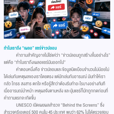
ทำไมเราถึง “เผลอ” แชร์ข่าวปลอม
คำถามสำคัญอาจไม่ใช่แค่ว่า “ข่าวปลอมถูกสร้างขึ้นอย่างไร”
แต่คือ “ทำไมเราถึงเผลอแชร์มันออกไป”
คำตอบหนึ่งคือ ข่าวปลอมและข้อมูลบิดเบือนจำนวนไม่น้อยไม่
ได้เล่นกับเหตุผลของเราโดยตรง แต่มักเล่นกับอารมณ์ มันทำให้เรา
กลัว โกรธ สงสาร ตกใจ หรือรู้สึกว่าต้องรีบทำอะไรบางอย่างทันที
เมื่ออารมณ์นำหน้า เหตุผลจึงตามหลัง และปุ่มแชร์ก็มักถูกกดก่อนที่
คำถามแรกจะเกิดขึ้น
UNESCO เปิดเผยผลสำรวจ “Behind the Screens” ซึ่ง
สำรวจครีเอเตอร์ 500 คนใน 45 ประเทศ พบว่า 62% ไม่ได้ตรวจสอบ