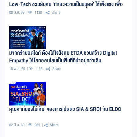
Low-Tech ชวนลับคม ‘ทักษะความเป็นมนุษย์’ ให้แข็งแรง เพื่อ
อยู่รอดและปลอดภัยในโลกยุค Hi-Tech
08 มิ.ย. 69
1130
Share
มากกว่ายอดไลก์ ต้องใส่ใจสังคม ETDA ชวนสร้าง Digital
Empathy ให้โลกออนไลน์เป็นพื้นที่ที่น่าอยู่กว่าเดิม
18 พ.ค. 69
1136
Share
คุณค่าที่มองไม่เห็น’ ของการเปิดตัว SIA & SROI กับ ELDC
02 มี.ค. 69
965
Share