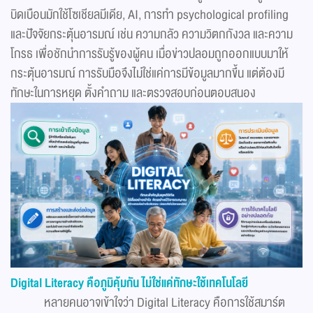
บิดเบือนมักใช้โซเชียลมีเดีย, AI, การทำ psychological profiling
และปัจจัยกระตุ้นอารมณ์ เช่น ความกลัว ความวิตกกังวล และความ
โกรธ เพื่อชักนำการรับรู้ของผู้คน เมื่อข่าวปลอมถูกออกแบบมาให้
กระตุ้นอารมณ์ การรับมือจึงไม่ใช่แค่การมีข้อมูลมากขึ้น แต่ต้องมี
ทักษะในการหยุด ตั้งคำถาม และตรวจสอบก่อนตอบสนอง
Digital Literacy คือภูมิคุ้มกัน ไม่ใช่แค่ทักษะใช้เทคโนโลยี
หลายคนอาจเข้าใจว่า Digital Literacy คือการใช้สมาร์ต