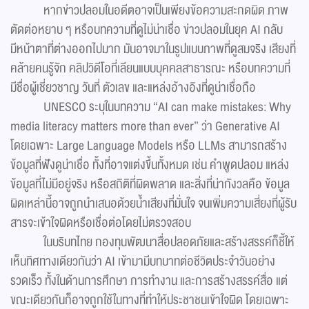
หากข่าวปลอมในอดีตอาจเป็นเพียงข้อความสะกดผิด ภาพ
ตัดต่อหยาบ ๆ หรือบทความที่ดูไม่น่าเชื่อ ข่าวปลอมในยุค AI กลับ
มีหน้าตาที่ต่างออกไปมาก มันอาจมาในรูปแบบภาพที่ดูสมจริง เสียงที่
คล้ายคนรู้จัก คลิปวิดีโอที่เลียนแบบบุคคลสาธารณะ หรือบทความที่
มีชื่อผู้เชี่ยวชาญ วันที่ ตัวเลข และแหล่งอ้างอิงที่ดูน่าเชื่อถือ
UNESCO ระบุในบทความ “AI can make mistakes: Why
media literacy matters more than ever” ว่า Generative AI
โดยเฉพาะ Large Language Models หรือ LLMs สามารถสร้าง
ข้อมูลที่ฟังดูน่าเชื่อ ทั้งที่อาจแต่งขึ้นทั้งหมด เช่น คำพูดปลอม แหล่ง
ข้อมูลที่ไม่มีอยู่จริง หรือสถิติที่ผิดพลาด และสิ่งที่น่ากังวลคือ ข้อมูล
ผิดเหล่านี้อาจถูกนำเสนอด้วยน้ำเสียงที่มั่นใจ จนเพิ่มความเสี่ยงที่ผู้รับ
สารจะเข้าใจผิดหรือเชื่อต่อโดยไม่ตรวจสอบ
ในบริบทไทย กองทุนพัฒนาสื่อปลอดภัยและสร้างสรรค์ก็ชี้ให้
เห็นทิศทางเดียวกันว่า AI เข้ามามีบทบาทต่อชีวิตประจำวันอย่าง
รวดเร็ว ทั้งในด้านการศึกษา การทำงาน และการสร้างสรรค์สื่อ แต่
ขณะเดียวกันก็อาจถูกใช้ในทางที่ทำให้ประชาชนเข้าใจผิด โดยเฉพาะ