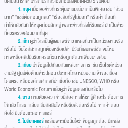
บิดเบือน เราสามารถเบรกตัวเองก่อนส่งต่อได้ด้วย 5 ขั้นตอน
1. หยุด
เมื่อเจอข่าวที่กระตุ้นอารมณ์มากเป็นพิเศษ เช่น “ด่วน
มาก” “แชร์ต่อก่อนถูกลบ” “เรื่องลับที่รัฐไม่บอก” หรือคำเตือนที่
ทำให้กลัวทันที ให้หยุดก่อนสักครู่ เพราะข่าวที่เร่งให้รีบแชร์ มักเป็นข่าว
ที่ควรตรวจสอบมากที่สุด
2. เช็ก
ดูว่าใครเป็นผู้เผยแพร่ข่าว แหล่งที่มาเป็นหน่วยงานจริง
หรือไม่ เว็บไซต์สะกดถูกต้องหรือเปล่า มีวันที่เผยแพร่ชัดเจนไหม
ภาพหรือคลิปมีบริบทครบถ้วน หรือถูกตัดมาเพียงบางส่วน
3. เทียบ
นำข้อมูลไปเทียบกับแหล่งทางการ เช่น เว็บไซต์หน่วย
งานรัฐ ศูนย์ต่อต้านข่าวปลอม ประเทศไทย หน่วยงานเจ้าของเรื่อง
โดยตรง หรือองค์กรสากลที่น่าเชื่อถือ เช่น UNESCO, WHO หรือ
World Economic Forum แล้วดูว่าข้อมูลตรงกันหรือไม่
4. ถาม
ถามตัวเองว่า ข่าวนี้ต้องการให้เรารู้สึกอะไร ต้องการ
ให้กลัว โกรธ เกลียด รีบตัดสินใจ หรือรีบส่งต่อหรือไม่ หากคำตอบ
คือใช่ ยิ่งต้องชะลอการแชร์
5. ไม่รีบกดแชร์
แชร์เฉพาะเมื่อมั่นใจว่าข้อมูลถูกต้อง มีแหล่ง