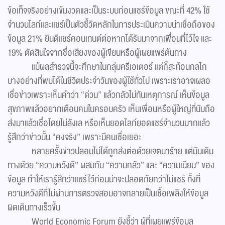
ข้อเท็จจริงอย่างเข้มงวดและเป็นระบบก่อนแชร์ข้อมูล ขณะที่ 42% ใช้
จำนวนไลก์และแชร์เป็นตัวชี้วัดหลักในการประเมินความน่าเชื่อถือของ
ข้อมูล 21% ยินดีแชร์คอนเทนต์ต่อหากได้รับมาจากเพื่อนที่ไว้ใจ และ
19% ตัดสินใจจากชื่อเสียงของผู้เขียนหรือผู้เผยแพร่ต้นทาง
แม้ผลสำรวจนี้จะศึกษาในกลุ่มครีเอเตอร์ แต่ก็สะท้อนกลไก
บางอย่างที่พบได้ในชีวิตประจำวันของผู้ใช้ทั่วไป เพราะเราอาจเผลอ
เชื่อข่าวเพราะเห็นคำว่า “ด่วน” แล้วกลัวไม่ทันเหตุการณ์ เห็นข้อมูล
สุขภาพแล้วอยากเตือนคนในครอบครัว เห็นเพื่อนหรือผู้ใหญ่ที่นับถือ
ส่งมาแล้วเชื่อโดยไม่ลังเล หรือเห็นยอดไลก์ยอดแชร์จำนวนมากแล้ว
รู้สึกว่าข่าวนั้น “คงจริง” เพราะมีคนเชื่อเยอะ
หลายครั้งข่าวปลอมไม่ได้ถูกส่งต่อด้วยเจตนาร้าย แต่มันเดิน
ทางด้วย “ความหวังดี” ผสมกับ “ความกลัว” และ “ความเนียน” ของ
ข้อมูล ทำให้เรารู้สึกว่าแชร์ไว้ก่อนน่าจะปลอดภัยกว่าไม่แชร์ ทั้งที่
ความหวังดีที่ไม่ผ่านการตรวจสอบอาจกลายเป็นเชื้อเพลิงให้ข้อมูล
ผิดเดินทางเร็วขึ้น
World Economic Forum ยังชี้ว่า ผู้ที่เผยแพร่ข้อมูล