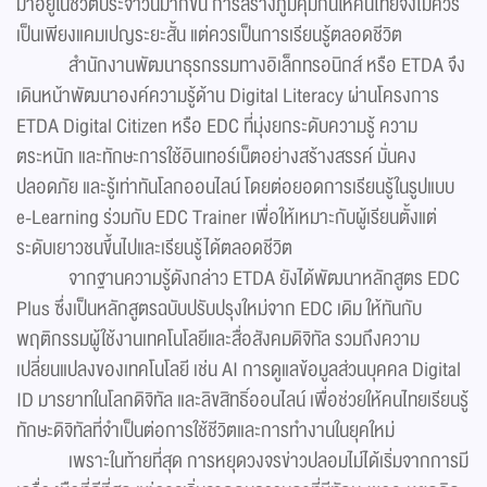
มาอยู่ในชีวิตประจำวันมากขึ้น การสร้างภูมิคุ้มกันให้คนไทยจึงไม่ควร
เป็นเพียงแคมเปญระยะสั้น แต่ควรเป็นการเรียนรู้ตลอดชีวิต
สำนักงานพัฒนาธุรกรรมทางอิเล็กทรอนิกส์ หรือ ETDA จึง
เดินหน้าพัฒนาองค์ความรู้ด้าน Digital Literacy ผ่านโครงการ
ETDA Digital Citizen หรือ EDC ที่มุ่งยกระดับความรู้ ความ
ตระหนัก และทักษะการใช้อินเทอร์เน็ตอย่างสร้างสรรค์ มั่นคง
ปลอดภัย และรู้เท่าทันโลกออนไลน์ โดยต่อยอดการเรียนรู้ในรูปแบบ
e-Learning ร่วมกับ EDC Trainer เพื่อให้เหมาะกับผู้เรียนตั้งแต่
ระดับเยาวชนขึ้นไปและเรียนรู้ได้ตลอดชีวิต
จากฐานความรู้ดังกล่าว ETDA ยังได้พัฒนาหลักสูตร EDC
Plus ซึ่งเป็นหลักสูตรฉบับปรับปรุงใหม่จาก EDC เดิม ให้ทันกับ
พฤติกรรมผู้ใช้งานเทคโนโลยีและสื่อสังคมดิจิทัล รวมถึงความ
เปลี่ยนแปลงของเทคโนโลยี เช่น AI การดูแลข้อมูลส่วนบุคคล Digital
ID มารยาทในโลกดิจิทัล และลิขสิทธิ์ออนไลน์ เพื่อช่วยให้คนไทยเรียนรู้
ทักษะดิจิทัลที่จำเป็นต่อการใช้ชีวิตและการทำงานในยุคใหม่
เพราะในท้ายที่สุด การหยุดวงจรข่าวปลอมไม่ได้เริ่มจากการมี