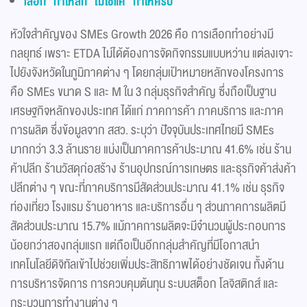
เลือก “ทำให้ลึก” ไม่ใช่แค่ “ทำให้ครบ”
หัวใจสำคัญของ SMEs Growth 2026 คือ การเลือกทำอย่างมี
กลยุทธ์ เพราะ ETDA ไม่ได้ต้องการจัดกิจกรรมแบบหว่าน แต่ลงเจาะ
ไปยังจังหวัดในภูมิภาคต่าง ๆ โดยกลุ่มเป้าหมายหลักของโครงการ
คือ SMEs ขนาด S และ M ใน 3 กลุ่มธุรกิจสำคัญ ซึ่งถือเป็นฐาน
เศรษฐกิจหลักของประเทศ ได้แก่ ภาคการค้า ภาคบริการ และภาค
การผลิต ซึ่งข้อมูลจาก สสว. ระบุว่า ปัจจุบันประเทศไทยมี SMEs
มากกว่า 3.3 ล้านราย แบ่งเป็นภาคการค้าประมาณ 41.6% เช่น ร้าน
ค้าปลีก ร้านวัสดุก่อสร้าง ร้านอุปกรณ์การเกษตร และธุรกิจค้าส่งค้า
ปลีกต่าง ๆ ขณะที่ภาคบริการมีสัดส่วนประมาณ 41.1% เช่น ธุรกิจ
ท่องเที่ยว โรงแรม ร้านอาหาร และบริการอื่น ๆ ส่วนภาคการผลิตมี
สัดส่วนประมาณ 15.7% แม้ภาคการผลิตจะมีจำนวนผู้ประกอบการ
น้อยกว่าสองกลุ่มแรก แต่ถือเป็นอีกกลุ่มสำคัญที่มีโอกาสนำ
เทคโนโลยีดิจิทัลเข้าไปช่วยเพิ่มประสิทธิภาพได้อย่างชัดเจน ทั้งด้าน
การบริหารจัดการ การควบคุมต้นทุน ระบบสต็อก โลจิสติกส์ และ
กระบวนการทำงานต่าง ๆ