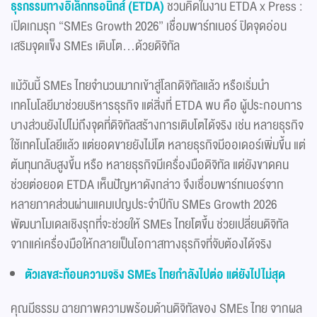
ธุรกรรมทางอิเล็กทรอนิกส์ (
ETDA)
ชวนคิดในงาน ETDA x Press :
เปิดเกมรุก “SMEs Growth 2026” เชื่อมพาร์ทเนอร์ ปิดจุดอ่อน
เสริมจุดแข็ง SMEs เติบโต...ด้วยดิจิทัล
แม้วันนี้ SMEs ไทยจำนวนมากเข้าสู่โลกดิจิทัลแล้ว หรือเริ่มนำ
เทคโนโลยีมาช่วยบริหารธุรกิจ แต่สิ่งที่ ETDA พบ คือ ผู้ประกอบการ
บางส่วนยังไปไม่ถึงจุดที่ดิจิทัลสร้างการเติบโตได้จริง เช่น หลายธุรกิจ
ใช้เทคโนโลยีแล้ว แต่ยอดขายยังไม่โต หลายธุรกิจมีออเดอร์เพิ่มขึ้น แต่
ต้นทุนกลับสูงขึ้น หรือ หลายธุรกิจมีเครื่องมือดิจิทัล แต่ยังขาดคน
ช่วยต่อยอด ETDA เห็นปัญหาดังกล่าว จึงเชื่อมพาร์ทเนอร์จาก
หลายภาคส่วนผ่านแคมเปญประจำปีกับ SMEs Growth 2026
พัฒนาโมเดลเชิงรุกที่จะช่วยให้ SMEs ไทยโตขึ้น ช่วยเปลี่ยนดิจิทัล
จากแค่เครื่องมือให้กลายเป็นโอกาสทางธุรกิจที่จับต้องได้จริง
ตัวเลขสะท้อนความจริง
SMEs
ไทยกำลังไปต่อ แต่ยังไปไม่สุด
คุณมีธรรม ฉายภาพความพร้อมด้านดิจิทัลของ SMEs ไทย จากผล