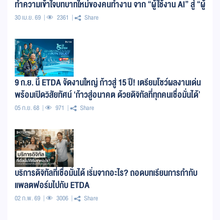
ทำความเข้าใจบทบาทใหม่ของคนทำงาน จาก “ผู้ใช้งาน AI” สู่ “ผู้
กำกับ AI
30 เม.ย. 69
2361
Share
9 ก.ย. นี้ ETDA จัดงานใหญ่ ก้าวสู่ 15 ปี! เตรียมโชว์ผลงานเด่น
พร้อมเปิดวิสัยทัศน์ ‘ก้าวสู่อนาคต ด้วยดิจิทัลที่ทุกคนเชื่อมั่นได้’
05 ก.ย. 68
971
Share
บริการดิจิทัลที่เชื่อมั่นได้ เริ่มจากอะไร? ถอดบทเรียนการกำกับ
แพลตฟอร์มไปกับ ETDA
02 ก.พ. 69
3006
Share