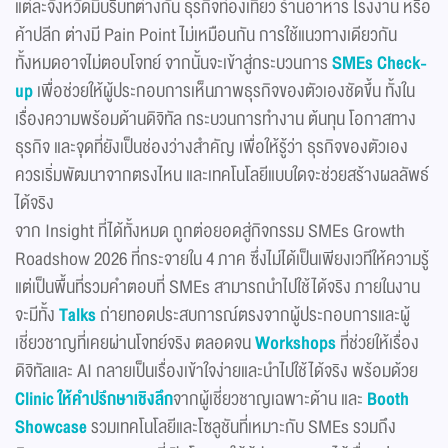
แต่ละจังหวัดมีบริบทต่างกัน ธุรกิจท่องเที่ยว ร้านอาหาร โรงงาน หรือ
ค้าปลีก ต่างมี Pain Point ไม่เหมือนกัน การใช้แนวทางเดียวกัน
ทั้งหมดอาจไม่ตอบโจทย์ จากนั้นจะเข้าสู่กระบวนการ
SMEs Check-
up
เพื่อช่วยให้ผู้ประกอบการเห็นภาพธุรกิจของตัวเองชัดขึ้น ทั้งใน
เรื่องความพร้อมด้านดิจิทัล กระบวนการทำงาน ต้นทุน โอกาสทาง
ธุรกิจ และจุดที่ยังเป็นช่องว่างสำคัญ เพื่อให้รู้ว่า ธุรกิจของตัวเอง
ควรเริ่มพัฒนาจากตรงไหน และเทคโนโลยีแบบใดจะช่วยสร้างผลลัพธ์
ได้จริง
จาก Insight ที่ได้ทั้งหมด ถูกต่อยอดสู่กิจกรรม SMEs Growth
Roadshow 2026 ที่กระจายใน 4 ภาค ซึ่งไม่ได้เป็นเพียงเวทีให้ความรู้
แต่เป็นพื้นที่รวมคำตอบที่ SMEs สามารถนำไปใช้ได้จริง ภายในงาน
จะมีทั้ง
Talks
ถ่ายทอดประสบการณ์ตรงจากผู้ประกอบการและผู้
เชี่ยวชาญที่เคยผ่านโจทย์จริง ตลอดจน
Workshops
ที่ช่วยให้เรื่อง
ดิจิทัลและ AI กลายเป็นเรื่องเข้าใจง่ายและนำไปใช้ได้จริง พร้อมด้วย
Clinic
ให้คำปรึกษาเชิงลึก
จากผู้เชี่ยวชาญเฉพาะด้าน และ
Booth
Showcase
รวมเทคโนโลยีและโซลูชันที่เหมาะกับ SMEs รวมถึง