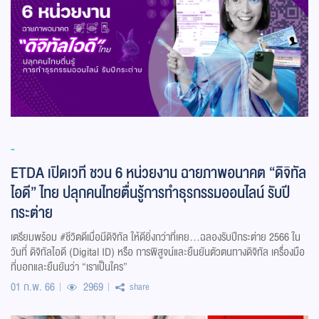
-
ETDA เปิดเวที ชวน 6 หน่วยงาน ฉายภาพอนาคต “ดิจิทัล
ไอดี” ไทย ปลุกคนไทยตื่นรู้การทำธุรกรรมออนไลน์ รับปี
กระต่าย
เตรียมพร้อม #ชีวิตดีเมื่อมีดิจิทัล ให้ดียิ่งกว่าที่เคย…ฉลองรับปีกระต่าย 2566 ใน
วันที่ ดิจิทัลไอดี (Digital ID) หรือ การพิสูจน์และยืนยันตัวตนทางดิจิทัล เครื่องมือ
ที่บอกและยืนยันว่า “เราเป็นใคร”
01 ก.พ. 66
2969
share