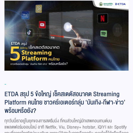
-
ETDA สรุป 5 ข้อใหญ่ เช็คสเตตัสอนาคต Streaming
Platform คนไทย ชาวครีเอเตอร์กลุ่ม ‘บันเทิง-กีฬา-ข่าว’
พร้อมหรือยัง?
ทุกวันนี้เราอยู่ในยุคของการสตรีมมิ่ง ที่คนส่วนใหญ่มักเสพคอนเทนต์บน
แพลตฟอร์มออนไลน์ อาทิ Netflix, Viu, Disney+ hotstar, iQIYI และ Spotify