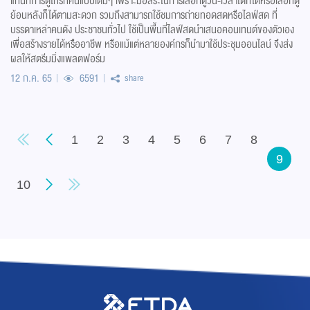
แทนที่การดูโทรทัศน์แบบเดิมๆ เพราะมีอิสระในการเลือกดูวัน-เวลาใดก็ได้หรือเลือกดู
ย้อนหลังก็ได้ตามสะดวก รวมถึงสามารถใช้ชมการถ่ายทอดสดหรือไลฟ์สด ที่
บรรดาเหล่าคนดัง ประชาชนทั่วไป ใช้เป็นพื้นที่ไลฟ์สดนำเสนอคอนเทนต์ของตัวเอง
เพื่อสร้างรายได้หรืออาชีพ หรือแม้แต่หลายองค์กรก็นำมาใช้ประชุมออนไลน์ จึงส่ง
ผลให้สตรีมมิ่งแพลตฟอร์ม
12 ก.ค. 65
6591
share
1
2
3
4
5
6
7
8
9
10