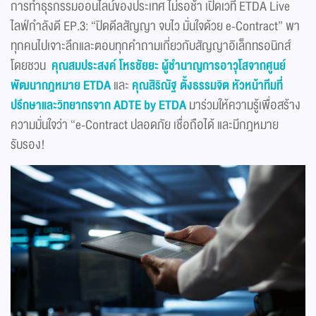
การทำธุรกรรมออนไลน์ของประเทศ ไม่รอช้า เปิดเวที ETDA Live
ไลฟ์กำลังดี EP.3: “ปิดดีลสัญญา จบไว มั่นใจด้วย e-Contract” พา
ทุกคนไปเจาะลึกและตอบทุกคำถามเกี่ยวกับสัญญาอิเล็กทรอนิกส์
โดยชวน
คุณสมประสงค์ โหรชัยยะ ผู้ชำนาญการอาวุโส
จากศูนย์
พัฒนากฎหมาย ETDA
และ
คุณสิริณัฐ ตั้งธรรมจิต หัวหน้าทีมที่
ปรึกษาและวิทยากรจาก ADTE by ETDA
มาร่วมให้ความรู้เพื่อสร้าง
ความมั่นใจว่า “e-Contract ปลอดภัย เชื่อถือได้ และมีกฎหมาย
รับรอง!