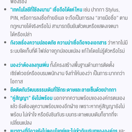
ฟ้องร้อง
“เทคโนโลยีที่ใช้ลงนาม” เชื่อถือได้แค่ไหน
เช่น ปากกา Stylus,
PIN, หรือการลงชื่อท้ายอีเมล จะถือเป็นการลง “ลายมือชื่อ” ตาม
กฎหมายได้จริงหรือไม่ สามารถยืนยันตัวตนหรือแสดงเจตนา
ได้หรือเปล่า
กังวลเรื่องความปลอดภัย ความน่าเชื่อถือของเอกสาร
ว่าหากไม่มี
ระบบจัดเก็บที่ดี ไฟล์อาจถูกปลอมแปลง แก้ไขโดยไม่รู้ตัวหรือไรม่
มองว่าต้องลงทุนเพิ่ม
ทั้งโครงสร้างพื้นฐานด้านการติดตั้ง
เซิร์ฟเวอร์หรืออบรมพนักงาน จึงทำให้มองว่า เป็นภาระมากกว่า
โอกาส
ยึดติดกับวัฒนธรรมเดิมที่ใช้กระดาษและลายเซ็นด้วยปากกา
“คู่สัญญา” ยังไม่พร้อม
นอกจากความพร้อมขององค์กรตนเอง
แล้ว ยังต้องดูความพร้อมของอีกฝ่าย เพราะหากคู่สัญญายังไม่
พร้อม ไม่เข้าใจ หรือยังชินกับระบบกระดาษแบบเดิมก็ยากที่จะ
เปลี่ยนแปลง
แนวทางที่มีอาจยังไม่ตอบโจทย์และไม่เข้ากับบริบทขององค์กร
และ