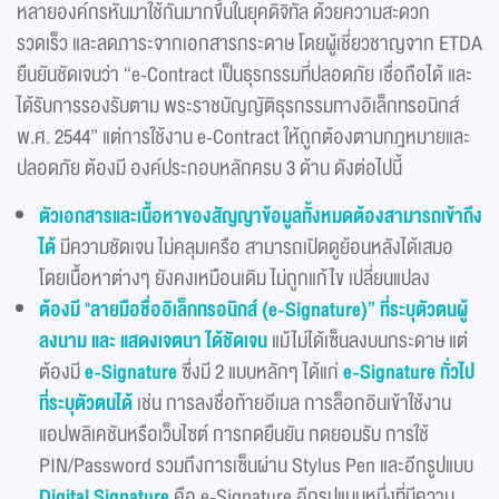
หลายองค์กรหันมาใช้กันมากขึ้นในยุคดิจิทัล ด้วยความสะดวก
รวดเร็ว และลดภาระจากเอกสารกระดาษ โดยผู้เชี่ยวชาญจาก ETDA
ยืนยันชัดเจนว่า “e-Contract เป็นธุรกรรมที่ปลอดภัย เชื่อถือได้ และ
ได้รับการรองรับตาม พระราชบัญญัติธุรกรรมทางอิเล็กทรอนิกส์
พ.ศ. 2544” แต่การใช้งาน e-Contract ให้ถูกต้องตามกฎหมายและ
ปลอดภัย ต้องมี องค์ประกอบหลักครบ 3 ด้าน ดังต่อไปนี้
ตัวเอกสารและเนื้อหาของสัญญาข้อมูลทั้งหมดต้องสามารถเข้าถึง
ได้
มีความชัดเจน ไม่คลุมเครือ สามารถเปิดดูย้อนหลังได้เสมอ
โดยเนื้อหาต่างๆ ยังคงเหมือนเดิม ไม่ถูกแก้ไข เปลี่ยนแปลง
ต้องมี "ลายมือชื่ออิเล็กทรอนิกส์
(e-Signature)” ที่ระบุตัวตนผู้
ลงนาม และ แสดงเจตนา ได้ชัดเจน
แม้ไม่ได้เซ็นลงบนกระดาษ แต่
ต้องมี
e-Signature
ซึ่งมี 2 แบบหลักๆ ได้แก่
e-Signature ทั่วไป
ที่ระบุตัวตนได้
เช่น การลงชื่อท้ายอีเมล การล็อกอินเข้าใช้งาน
แอปพลิเคชันหรือเว็บไซต์ การกดยืนยัน กดยอมรับ การใช้
PIN/Password รวมถึงการเซ็นผ่าน Stylus Pen และอีกรูปแบบ
Digital Signature
คือ e-Signature อีกรูปแบบหนึ่งที่มีความ