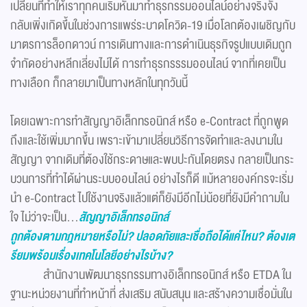
เปลี่ยนที่ทำให้เราทุกคนเริ่มหันมาทำธุรกรรมออนไลน์อย่างจริงจัง
กลับเพิ่งเกิดขึ้นในช่วงการแพร่ระบาดโควิด-19 เมื่อโลกต้องเผชิญกับ
มาตรการล็อกดาวน์ การเดินทางและการดำเนินธุรกิจรูปแบบเดิมถูก
จำกัดอย่างหลีกเลี่ยงไม่ได้ การทำธุรกรรรมออนไลน์ จากที่เคยเป็น
ทางเลือก ก็กลายมาเป็นทางหลักในทุกวันนี้
โดยเฉพาะการทำสัญญาอิเล็กทรอนิกส์ หรือ e-Contract ที่ถูกพูด
ถึงและใช้เพิ่มมากขึ้น เพราะเข้ามาเปลี่ยนวิธีการจัดทำและลงนามใน
สัญญา จากเดิมที่ต้องใช้กระดาษและพบปะกันโดยตรง กลายเป็นกระ
บวนการที่ทำได้ผ่านระบบออนไลน์ อย่างไรก็ดี แม้หลายองค์กรจะเริ่ม
นำ e-Contract ไปใช้งานจริงแล้วแต่ก็ยังมีอีกไม่น้อยที่ยังมีคำถามใน
ใจ ไม่ว่าจะเป็น...
สัญญาอิเล็กทรอนิกส์
ถูกต้องตามกฎหมายหรือไม่? ปลอดภัยและเชื่อถือได้แค่ไหน? ต้องเต
รียมพร้อมเรื่องเทคโนโลยีอย่างไรบ้าง?
สำนักงานพัฒนาธุรกรรมทางอิเล็กทรอนิกส์ หรือ ETDA ใน
ฐานะหน่วยงานที่ทำหน้าที่ ส่งเสริม สนับสนุน และสร้างความเชื่อมั่นใน