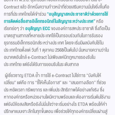
Contract แล้ว อีกหนึ่งความก้าวหน้าที่ช่วยเสริมความมั่นใจยิ่งขึ้นคือ
การที่ประเทศไทยได้เข้าร่วม
“อนุสัญญาสหประชาชาติ
ว่าด้วยการใช้
การติดต่อสื่อสารอิเล็กทรอนิกส์ในสัญญาระหว่างประเทศ”
หรือ
เรียกย่อๆ ว่า
อนุสัญญา ECC
ขององค์การสหประชาชาติ ซึ่งถือเป็น
มาตรฐานสากลที่หลายประเทศใช้เป็นกรอบร่วมกันในการรับรอง
ธุรกรรมอิเล็กทรอนิกส์ระหว่างประเทศ โดยจะเริ่มมีผลบังคับใช้ใน
ประเทศไทยตั้งแต่ วันที่ 1 ตุลาคม 2568เป็นต้นไป นั่นหมายความว่าใน
อนาคตอันใกล้ e-Contract ไม่เพียงแค่มีกฎหมายรองรับใน
ประเทศไทย แต่ยังได้รับการยอมรับในระดับสากล
ผู้เชี่ยวชาญ ETDA ย้ำ การใช้ e-Contract ไม่ใช่การ “บังคับให้
เปลี่ยน” แต่คือ การ “ชี้ให้เห็นโอกาส” และ “เสนอทางเลือก” ที่ช่วย
ประหยัดเวลา ทรัพยากร และเพิ่มประสิทธิภาพได้อย่างแท้จริง ซึ่ง
หากองค์กรหรือหน่วยงานใดมีความพร้อมและต้องการเริ่มต้นใช้งาน
แต่ยังมีข้อสงสัยหรือยังไม่มั่นใจว่าจะเริ่มอย่างไร ETDA พร้อมให้คำ
ปรึกษาแบบเจาะลึกในทุกขั้นตอน เพื่อช่วยให้ทุกองค์กรเปลี่ยนผ่านสู่