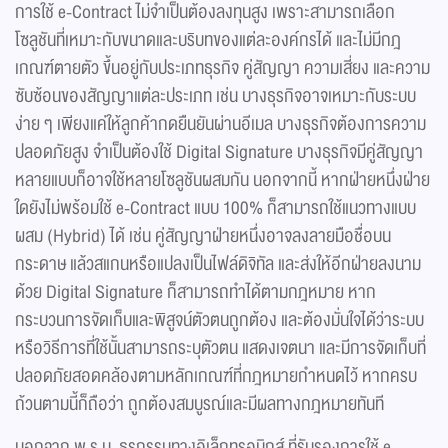
การใช้ e-Contract ไม่จำเป็นต้องลงทุนสูง เพราะสามารถเลือก
โซลูชันที่เหมาะกับขนาดและบริบทของแต่ละองค์กรได้ และไม่มีกฎ
เกณฑ์ตายตัว ขึ้นอยู่กับประเภทธุรกิจ คู่สัญญา ความเสี่ยง และความ
ซับซ้อนของสัญญาแต่ละประเภท เช่น บางธุรกิจอาจเหมาะกับระบบ
ง่าย ๆ เพียงแค่ให้ลูกค้ากดยืนยันผ่านอีเมล บางธุรกิจต้องการความ
ปลอดภัยสูง จำเป็นต้องใช้ Digital Signature บางธุรกิจมีคู่สัญญา
หลายแบบก็อาจใช้หลายโซลูชันผสมกัน นอกจากนี้ หากฝ่ายหนึ่งฝ่าย
ใดยังไม่พร้อมใช้ e-Contract แบบ 100% ก็สามารถใช้แนวทางแบบ
ผสม (Hybrid) ได้ เช่น คู่สัญญาฝ่ายหนึ่งอาจลงลายมือชื่อบน
กระดาษ แล้วสแกนหรือแปลงเป็นไฟล์ดิจิทัล และส่งให้อีกฝ่ายลงนาม
ด้วย Digital Signature ก็สามารถทำได้ตามกฎหมาย หาก
กระบวนการจัดเก็บและพิสูจน์ตัวตนถูกต้อง และต้องมั่นใจได้ว่าระบบ
หรือวิธีการที่ใช้นั้นสามารถระบุตัวตน แสดงเจตนา และมีการจัดเก็บที่
ปลอดภัยสอดคล้องตามหลักเกณฑ์ที่กฎหมายกำหนดไว้ หากครบ
ถ้วนตามนี้ก็ถือว่า ถูกต้องสมบูรณ์และมีผลทางกฎหมายทันที
นอกจาก พ.ร.บ. ธุรกรรมทางอิเล็กทรอนิกส์ ที่รับรองการใช้ e-