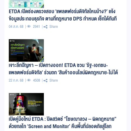
ETDA เปิดช่องตรวจสอบ ‘แพลตฟอร์มดิจิทัลไหนบ้าง?’ แจ้ง
ข้อมูลประกอบธุรกิจ ตามที่กฎหมาย DPS กำหนด เช็กได้ทันที
วันนี้ ที่แอปฯ “ทางรัฐ”
04 ส.ค. 68
2941
Share
เจาะลึกปัญหา – เปิดทางออก! ETDA ชวน ‘รัฐ-เอกชน-
แพลตฟอร์มดิจิทัล’ ร่วมถก ‘สินค้าออนไลน์ผิดกฎหมาย-ไม่ได้
มาตรฐาน’
22 ก.ค. 68
4508
Share
เปิดคู่มือใหม่ ETDA : ปิดสวิตช์ “โฆษณาลวง – ผิดกฎหมาย”
ด้วยกลไก ‘Screen and Monitor’ คืนพื้นที่ปลอดภัยสู่โลก