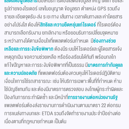
แสดงต่อผู้โดยสาร
เมื่อให้บริการต้องแสดงข้อมูลสำคัญ ได้แก่ ชื่อและ
รูปถ่ายของไรเดอร์ เลขใบอนุญาต ข้อมูลรถ ตำแหน่ง GPS รวมถึง
รายละเอียดจุดรับ-ส่ง ระยะทาง เส้นทาง เวลาเดินทางและค่าโดยสาร
อย่างโปร่งใส ต้องให้
สิทธิและความยืดหยุ่นแก่ไรเดอร์
ที่ไรเดอร์ต้อง
สามารถเลือกรับงาน ยกเลิกงาน หรือยอมรับการเปลี่ยนจุดหมาย
ระหว่างทางได้ตามเงื่อนไขที่แพลตฟอร์มกำหนด มี
ช่องทางช่วย
เหลือและการระงับข้อพิพาท
ต้องมีระบบให้ไรเดอร์และผู้โดยสารแจ้ง
เหตุฉุกเฉิน ขอความช่วยเหลือ หรือร้องเรียนได้ทันที พร้อมกลไก
แก้ไขปัญหาและการระงับข้อพิพาทที่เป็นธรรม มี
มาตรการกำกับดูแล
และความปลอดภัย
ที่แพลตฟอร์มต้องควบคุมให้ไรเดอร์ปฏิบัติตาม
เงื่อนไขการใช้รถสาธารณะ เช่น ให้บริการเฉพาะพื้นที่ที่กำหนด ห้าม
ใช้บัญชีแทนกัน และต้องมีมาตรการตรวจสอบ ลงโทษผู้กระทำผิดและ
ป้องกันการกระทำผิดซ้ำ และมีหน้าที่
การรายงานต่อหน่วยงานรัฐ
แพลตฟอร์มต้องส่งรายงานการดำเนินงานตามมาตรา 22 ต่อกรม
การขนส่งทางบกและ ETDA รวมถึงจัดทำรายงานประจำปีอย่างต่อ
เนื่องตามที่กฎหมายกำหนด เป็นต้น