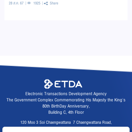
ออนไลน์
28 ส.ค. 67
1925
Share
Electronic Transactions Development Agency
The Government Complex Commemorating His Majesty the King's
80th BirthDay Anniversary,
Building C, 4th Floor
120 Moo 3 Soi Chaengwattana 7 Chaengwattana Road,
Thungsonghong,