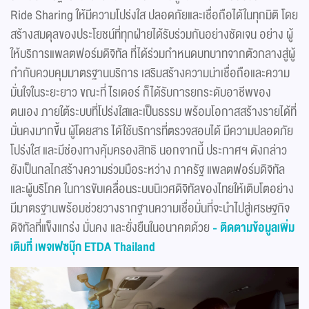
Ride Sharing ให้มีความโปร่งใส ปลอดภัยและเชื่อถือได้ในทุกมิติ โดย
สร้างสมดุลของประโยชน์ที่ทุกฝ่ายได้รับร่วมกันอย่างชัดเจน อย่าง ผู้
ให้บริการแพลตฟอร์มดิจิทัล ที่ได้ร่วมกำหนดบทบาทจากตัวกลางสู่ผู้
กำกับควบคุมมาตรฐานบริการ เสริมสร้างความน่าเชื่อถือและความ
มั่นใจในระยะยาว ขณะที่ ไรเดอร์ ก็ได้รับการยกระดับอาชีพของ
ตนเอง ภายใต้ระบบที่โปร่งใสและเป็นธรรม พร้อมโอกาสสร้างรายได้ที่
มั่นคงมากขึ้น ผู้โดยสาร ได้ใช้บริการที่ตรวจสอบได้ มีความปลอดภัย
โปร่งใส และมีช่องทางคุ้มครองสิทธิ นอกจากนี้ ประกาศฯ ดังกล่าว
ยังเป็นกลไกสร้างความร่วมมือระหว่าง ภาครัฐ แพลตฟอร์มดิจิทัล
และผู้บริโภค ในการขับเคลื่อนระบบนิเวศดิจิทัลของไทยให้เติบโตอย่าง
มีมาตรฐานพร้อมช่วยวางรากฐานความเชื่อมั่นที่จะนำไปสู่เศรษฐกิจ
ดิจิทัลที่แข็งแกร่ง มั่นคง และยั่งยืนในอนาคตด้วย
- ติดตามข้อมูลเพิ่ม
เติมที่ เพจเฟซบุ๊ก
ETDA Thailand