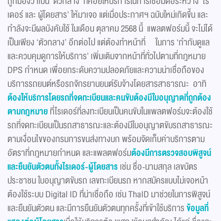
ถูกมองว่าเป็น ‘ตัวกลาง’ ที่คอยให้บริการในการเชื่อมต่อระหว่าง ‘ไร
เดอร์ และ ผู้โดยสาร’ ให้มาเจอ แต่เมื่อประกาศฯ ฉบับใหม่เกิดขึ้น และ
กำลังจะมีผลบังคับใช้ ในเดือน ตุลาคม 2568 นี้ แพลตฟอร์มนี้ จะไม่ได้
เป็นเพียง ‘ตัวกลาง’ อีกต่อไป แต่ต้องทำหน้าที่ ในการ ‘กำกับดูแล
และควบคุมดูการให้บริการ’ เพิ่มเติมจากหน้าที่ทั่วไปตามที่กฎหมาย
DPS กำหนด เพื่อยกระดับความปลอดภัยและความน่าเชื่อถือของ
บริการรถยนต์หรือรถจักรยานยนต์รับจ้างโดยสารสาธารณะ อาทิ
ต้องให้บริการโดยรถที่จดทะเบียนและคนขับต้องมีใบอนุญาตที่ถูกต้อง
ตามกฎหมาย
ที่ไรเดอร์ที่ลงทะเบียนเป็นคนขับในแพลตฟอร์มจะต้องใช้
รถที่จดทะเบียนเป็นรถสาธารณะและต้องมีใบอนุญาตขับรถสาธารณะ
ตามเงื่อนไขของกรมการขนส่งทางบก พร้อมจัดเก็บค่าบริการตาม
อัตราที่กฎหมายกำหนด และแพลตฟอร์ม
ต้องมีการตรวจสอบพิสูจน์
และยืนยันตัวตนทั้งไรเดอร์-ผู้โดยสาร
เช่น ชื่อ-นามสกุล เลขบัตร
ประชาชน ใบอนุญาตขับรถ เลขทะเบียนรถ หากสมัครแบบไม่เจอหน้า
ต้องใช้ระบบ Digital ID ที่่น่าเชื่อถือ เช่น ThaID มาช่วยในการพิสูจน์
และยืนยันตัวตน และมีการยืนยันตัวตนทุกครั้งที่เข้าใช้บริการ
ข้อมูลที่