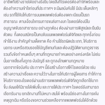
อาชีพที่สร้างรายได้อย่างยั่งยืน โดยสิ่งที่ไรเดอร์ต้องทำให้พร้อมและ
ต้องทำความเข้าใจก่อนที่ประกาศฯ จะมีผลบังคับใช้ มีประเด็นหลักๆ
เช่น รถที่ใช้ขับให้บริการบนแพลตฟอร์มต้องจดทะเบียนเป็นรถ
สาธารณะ ตามเงื่อนไขกรมการขนส่งทางบก ไรเดอร์ต้องมีใบ
อนุญาตขับรถสาธารณะอย่างถูกต้อง ต้องผ่านการพิสูจน์และยืนยัน
ตัวตน ทั้งตอนสมัครเป็นคนขับบนแพลตฟอร์มดิจิทัลและทุกครั้งก่อน
เข้าใช้งาน สำคัญห้ามเด็ดขาด คือ ห้ามใช้รถผิดประเภท, ให้บริการ
นอกระบบหรือสวมรอยใช้บัญชีแทนกันและต้องปฏิบัติตามกฎจราจร
รวมถึงข้อกำหนดอื่นๆ ตามที่กฎหมายกำหนดอย่างเคร่งครัด ไม่เช่น
นั้นอาจเสี่ยงทั้งถูกระงับบัญชี และถูกลงโทษตามกฎหมาย
นอกจากข้อบังคับ ประกาศฯ นี้ยังสร้างโอกาสให้ไรเดอร์ด้วย เช่น
สร้างความน่าเชื่อและความไว้วางในการให้บริการผู้โดยสาร ทำให้การ
ให้บริการของไรเดอร์ผ่านบริการแพลตฟอร์มดิจิทัลถูกเลือกใช้มาก
ขึ้น ส่งผลให้มีรายได้เพิ่มขึ้น และภายใต้ประกาศฯ ไรเดอร์ยังสามารถ
เลือกรับงาน ยกเลิกงานที่ไม่เหมาะสมได้ พร้อมมีช่องทางในการแจ้ง
เหตุฉุกเฉิน หรือร้องขอความช่วยเหลือจากแพลตฟอร์มได้อีกด้วย