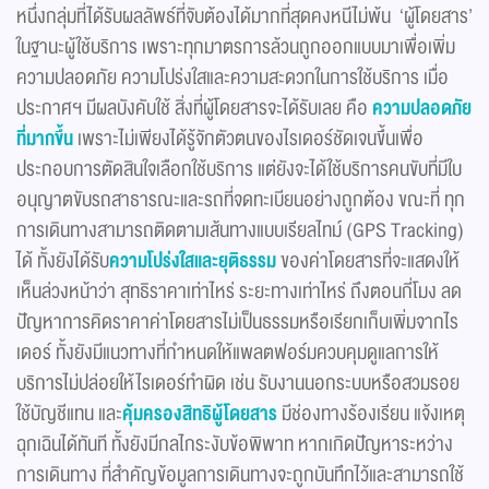
หนึ่งกลุ่มที่ได้รับผลลัพธ์ที่จับต้องได้มากที่สุดคงหนีไม่พ้น ‘ผู้โดยสาร’
ในฐานะผู้ใช้บริการ เพราะทุกมาตรการล้วนถูกออกแบบมาเพื่อเพิ่ม
ความปลอดภัย ความโปร่งใสและความสะดวกในการใช้บริการ เมื่อ
ประกาศฯ มีผลบังคับใช้ สิ่งที่ผู้โดยสารจะได้รับเลย คือ
ความปลอดภัย
ที่มากขึ้น
เพราะไม่เพียงได้รู้จักตัวตนของไรเดอร์ชัดเจนขึ้นเพื่อ
ประกอบการตัดสินใจเลือกใช้บริการ แต่ยังจะได้ใช้บริการคนขับที่มีใบ
อนุญาตขับรถสาธารณะและรถที่จดทะเบียนอย่างถูกต้อง ขณะที่ ทุก
การเดินทางสามารถติดตามเส้นทางแบบเรียลไทม์ (GPS Tracking)
ได้ ทั้งยังได้รับ
ความโปร่งใสและยุติธรรม
ของค่าโดยสารที่จะแสดงให้
เห็นล่วงหน้าว่า สุทธิราคาเท่าไหร่ ระยะทางเท่าไหร่ ถึงตอนกี่โมง ลด
ปัญหาการคิดราคาค่าโดยสารไม่เป็นธรรมหรือเรียกเก็บเพิ่มจากไร
เดอร์ ทั้งยังมีแนวทางที่กำหนดให้แพลตฟอร์มควบคุมดูแลการให้
บริการไม่ปล่อยให้ไรเดอร์ทำผิด เช่น รับงานนอกระบบหรือสวมรอย
ใช้บัญชีแทน และ
คุ้มครองสิทธิผู้โดยสาร
มีช่องทางร้องเรียน แจ้งเหตุ
ฉุกเฉินได้ทันที ทั้งยังมีกลไกระงับข้อพิพาท หากเกิดปัญหาระหว่าง
การเดินทาง ที่สำคัญข้อมูลการเดินทางจะถูกบันทึกไว้และสามารถใช้