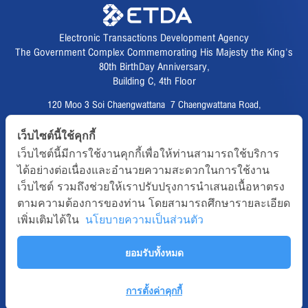
Electronic Transactions Development Agency
The Government Complex Commemorating His Majesty the King's
80th BirthDay Anniversary,
Building C, 4th Floor
120 Moo 3 Soi Chaengwattana 7 Chaengwattana Road,
Thungsonghong,
เว็บไซต์นี้ใช้คุกกี้
Lak Si District, Bangkok 10210
เว็บไซต์นี้มีการใช้งานคุกกี้เพื่อให้ท่านสามารถใช้บริการ
Fax :
02 123 1200
ได้อย่างต่อเนื่องและอำนวยความสะดวกในการใช้งาน
CALL CENTER :
02 123 1234
เว็บไซต์ รวมถึงช่วยให้เราปรับปรุงการนำเสนอเนื้อหาตรง
email :
info@etda.or.th
ตามความต้องการของท่าน โดยสามารถศึกษารายละเอียด
เพิ่มเติมได้ใน
นโยบายความเป็นส่วนตัว
Follows
ยอมรับทั้งหมด
Copyright © 2020, All right reserved.ETDA | Electronic Transactions
Development Agency
Term-of-use
Sitemap
Web Master
การตั้งค่าคุกกี้