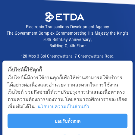
Electronic Transactions Development Agency
The Government Complex Commemorating His Majesty the King's
80th BirthDay Anniversary,
Building C, 4th Floor
120 Moo 3 Soi Chaengwattana 7 Chaengwattana Road,
Thungsonghong,
เว็บไซต์นี้ใช้คุกกี้
Lak Si District, Bangkok 10210
เว็บไซต์นี้มีการใช้งานคุกกี้เพื่อให้ท่านสามารถใช้บริการ
Fax :
02 123 1200
ได้อย่างต่อเนื่องและอำนวยความสะดวกในการใช้งาน
CALL CENTER :
02 123 1234
เว็บไซต์ รวมถึงช่วยให้เราปรับปรุงการนำเสนอเนื้อหาตรง
email :
info@etda.or.th
ตามความต้องการของท่าน โดยสามารถศึกษารายละเอียด
เพิ่มเติมได้ใน
นโยบายความเป็นส่วนตัว
Follows
ยอมรับทั้งหมด
Copyright © 2020, All right reserved.ETDA | Electronic Transactions
Development Agency