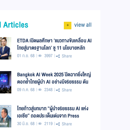
 Articles
view all
+
ETDA เปิดผลศึกษา ‘แนวทางขับเคลื่อน AI
ไทยสู่มาตรฐานโลก’ ชู 11 นโยบายหลัก
ตามกรอบยูเนสโก หนุนทุกภาคส่วนวาง
01 ก.ย. 68
3997
Share
รากฐานจริยธรรม AI
Bangkok AI Week 2025 ปิดฉากยิ่งใหญ่
ตอกย้ำไทยผู้นำ AI อย่างมีจริยธรรม ดัน
“อธิปไตย AI” สู่ยุทธศาสตร์ชาติ
09 ก.ค. 68
2348
Share
ไทยก้าวสู่บทบาท “ผู้นำจริยธรรม AI แห่ง
เอเชีย” ถอดประเด็นเด่นจาก Press
Conference The 3rd UNESCO Global
30 มิ.ย. 68
2119
Share