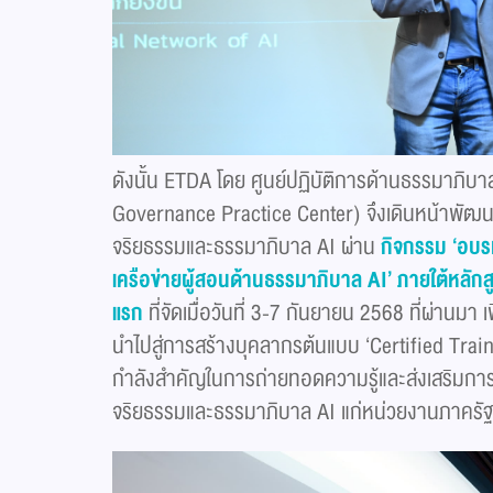
ดังนั้น ETDA โดย ศูนย์ปฏิบัติการด้านธรรมาภิบ
Governance Practice Center) จึงเดินหน้าพัฒนา
จริยธรรมและธรรมาภิบาล AI ผ่าน
กิจกรรม
‘
อบรม
เครือข่ายผู้สอนด้านธรรมาภิบาล
AI’
ภายใต้หลัก
แรก
ที่จัดเมื่อวันที่ 3-7 กันยายน 2568 ที่ผ่านม
นำไปสู่การสร้างบุคลากรต้นแบบ ‘Certified Train
กำลังสำคัญในการถ่ายทอดความรู้และส่งเสริมการ
จริยธรรมและธรรมาภิบาล AI แก่หน่วยงานภาครัฐ