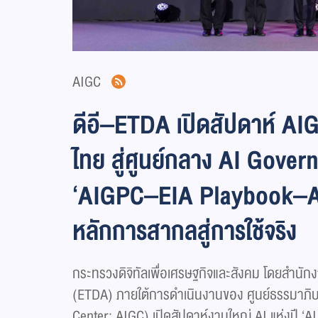
AIGC
ดีอี–ETDA เปิดสัปดาห์ A
ไทย สู่ศูนย์กลาง AI Govern
‘AIGPC–EIA Playbook–AI
หลักการสากลสู่การใช้จริง
กระทรวงดิจิทัลเพื่อเศรษฐกิจและสังคม โดยสำนั
(ETDA) ภายใต้การดำเนินงานของ ศูนย์ธรรมาภิ
Center: AIGC) เปิดสัปดาห์งานใหญ่ AI แห่งปี