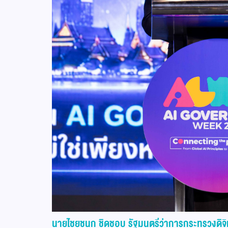
นายไชยชนก ชิดชอบ รัฐมนตรีว่าการกระทรวงดิจิท