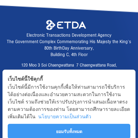
Electronic Transactions Development Agency
The Government Complex Commemorating His Majesty the King's
80th BirthDay Anniversary,
Building C, 4th Floor
120 Moo 3 Soi Chaengwattana 7 Chaengwattana Road,
Thungsonghong,
เว็บไซต์นี้ใช้คุกกี้
Lak Si District, Bangkok 10210
เว็บไซต์นี้มีการใช้งานคุกกี้เพื่อให้ท่านสามารถใช้บริการ
Fax :
02 123 1200
ได้อย่างต่อเนื่องและอำนวยความสะดวกในการใช้งาน
CALL CENTER :
02 123 1234
เว็บไซต์ รวมถึงช่วยให้เราปรับปรุงการนำเสนอเนื้อหาตรง
email :
info@etda.or.th
ตามความต้องการของท่าน โดยสามารถศึกษารายละเอียด
เพิ่มเติมได้ใน
นโยบายความเป็นส่วนตัว
Follows
ยอมรับทั้งหมด
Copyright © 2020, All right reserved.ETDA | Electronic Transactions