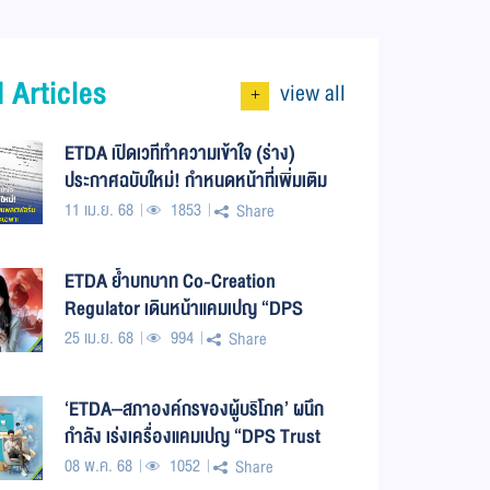
 Articles
view all
+
ETDA เปิดเวทีทำความเข้าใจ (ร่าง)
ประกาศฉบับใหม่! กำหนดหน้าที่เพิ่มเติม
สำหรับแพลตฟอร์มตลาดสินค้าที่มี
11 เม.ย. 68
1853
Share
ลักษณะเฉพาะ
ETDA ย้ำบทบาท Co-Creation
Regulator เดินหน้าแคมเปญ “DPS
Trust Every Click” ดึงทุกภาคส่วน ร่วม
25 เม.ย. 68
994
Share
สร้างมาตรฐาน บริการแพลตฟอร์มดิจิทัล
ที่ปลอดภัย มั่นใจ อย่างเป็นรูปธรรม!
‘ETDA–สภาองค์กรของผู้บริโภค’ ผนึก
กำลัง เร่งเครื่องแคมเปญ “DPS Trust
Every Click” อุดช่องโหว่สินค้าออนไลน์
08 พ.ค. 68
1052
Share