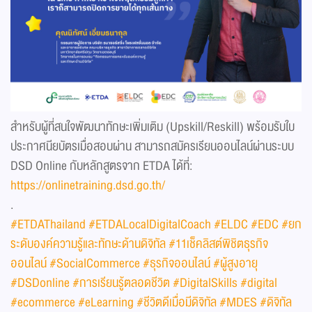
สำหรับผู้ที่สนใจพัฒนาทักษะเพิ่มเติม (Upskill/Reskill) พร้อมรับใบ
ประกาศนียบัตรเมื่อสอบผ่าน สามารถสมัครเรียนออนไลน์ผ่านระบบ
DSD Online กับหลักสูตรจาก ETDA ได้ที่:
https://onlinetraining.dsd.go.th/
.
#ETDAThailand
#ETDALocalDigitalCoach
#ELDC
#EDC
#ยก
ระดับองค์ความรู้และทักษะด้านดิจิทัล
#11เช็คลิสต์พิชิตธุรกิจ
ออนไลน์
#SocialCommerce
#ธุรกิจออนไลน์
#ผู้สูงอายุ
#DSDonline
#การเรียนรู้ตลอดชีวิต
#DigitalSkills
#digital
#ecommerce
#eLearning
#ชีวิตดีเมื่อมีดิจิทัล
#MDES
#ดิจิทัล