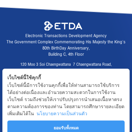
Electronic Transactions Development Agency
The Government Complex Commemorating His Majesty the King's
80th BirthDay Anniversary,
Building C, 4th Floor
120 Moo 3 Soi Chaengwattana 7 Chaengwattana Road,
Thungsonghong,
เว็บไซต์นี้ใช้คุกกี้
Lak Si District, Bangkok 10210
เว็บไซต์นี้มีการใช้งานคุกกี้เพื่อให้ท่านสามารถใช้บริการ
Fax :
02 123 1200
ได้อย่างต่อเนื่องและอำนวยความสะดวกในการใช้งาน
CALL CENTER :
02 123 1234
เว็บไซต์ รวมถึงช่วยให้เราปรับปรุงการนำเสนอเนื้อหาตรง
email :
info@etda.or.th
ตามความต้องการของท่าน โดยสามารถศึกษารายละเอียด
เพิ่มเติมได้ใน
นโยบายความเป็นส่วนตัว
Follows
ยอมรับทั้งหมด
Copyright © 2020, All right reserved.ETDA | Electronic Transactions