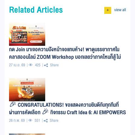
Related Articles
view all
+
กด Join มาเจอความปังหน้าจอแทบค้าง! พาดูบรรยากาศใน
คลาสออนไลน์ ZOOM Workshop บอกเลยว่าภาคไหนก็สู้ไม่
ถอย!
27 เม.ย. 69
425
Share
🎉 CONGRATULATIONS! ขอแสดงความยินดีกับทุกทีมที่
ผ่านการคัดเลือก 🎉 กิจกรรม Craft Idea 6: AI EMPOWERS
CHANGE TRANSFORM TOGETHER ภายใต้โครงการ
26 ก.พ. 69
551
Share
ETDA Local Digital Coach (ELDC)