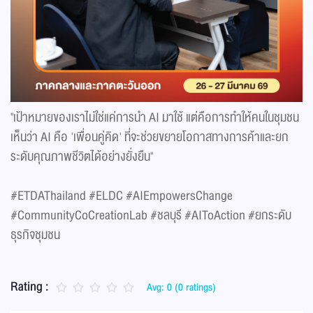
"เป้าหมายของเราไม่ใช่แค่การนำ AI มาใช้ แต่คือการทำให้คนในชุมชน
เห็นว่า AI คือ 'เพื่อนคู่คิด' ที่จะช่วยขยายโอกาสทางการค้าและยก
ระดับคุณภาพชีวิตได้อย่างยั่งยืน"
#ETDAThailand #ELDC #AIEmpowersChange
#CommunityCoCreationLab #ชลบุรี #AIToAction #ยกระดับ
ธุรกิจชุมชน
Rating :
Avg: 0 (0 ratings)