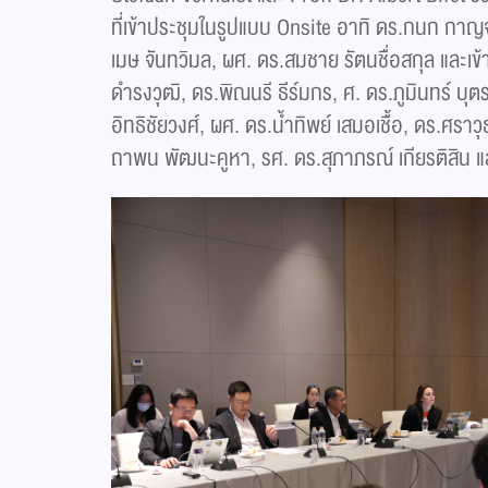
ที่เข้าประชุมในรูปแบบ Onsite อาทิ ดร.กนก กาญจ
เมษ จันทวิมล, ผศ. ดร.สมชาย รัตนชื่อสกุล และเข้าร
ดำรงวุฒิ, ดร.พิณนรี ธีร์มกร, ศ. ดร.ภูมินทร์ บุต
อิทธิชัยวงศ์, ผศ. ดร.น้ำทิพย์ เสมอเชื้อ, ดร.ศราว
ถาพน พัฒนะคูหา, รศ. ดร.สุภาภรณ์ เกียรติสิน 