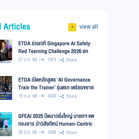
 Articles
view all
+
ETDA ร่วมเวที Singapore AI Safety
Red Teaming Challenge 2026 ยก
ระดับบทบาทไทยด้าน AI Governance
27 ม.ค. 69
1973
Share
ระดับภูมิภาค
ETDA เปิดหลักสูตร ‘AI Governance
Train the Trainer’ รุ่นแรก เตรียมขยาย
ผลความรู้ ‘ธรรมาภิบาล AI’ สู่ 400 หน่วย
15 ก.ย. 68
3933
Share
งานรัฐทั่วประเทศ
GFEAI 2025 ปิดฉากยิ่งใหญ่ นายกฯ แพ
ทองธาร นำวิสัยทัศน์ Human-Centric
AI กระทรวง DE พร้อมขับเคลื่อนธรรมาภิ
30 มิ.ย. 68
1306
Share