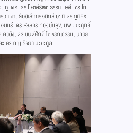
นภู, ผศ. ดร.โษฑศ์รัตต ธรรมบุษดี, ดร.โก
่วมผ่านสื่ออิเล็กทรอนิกส์ อาทิ ดร.ภูมิศิริ
รอินทร์, ดร.สลิลธร ทองมีนสุข, นพ.ปิยะฤทธิ์
ุธ คงยัง, ดร.มนต์ศักดิ์ โซ่เจริญธรรม, นายส
และ ดร.ภญ.ธีรยา มะยะกูล