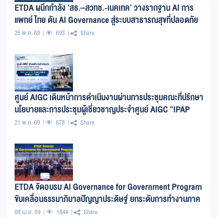
ETDA ผนึกกำลัง ‘สธ.–สวทช.-เนคเทค’ วางรากฐาน AI การ
แพทย์ไทย ดัน AI Governance สู่ระบบสาธารณสุขที่ปลอดภัย
โปร่งใส และเชื่อมั่นได้
25 พ.ค. 69
693
Share
ศูนย์ AIGC เดินหน้าการดำเนินงานผ่านการประชุมคณะที่ปรึกษา
นโยบายและการประชุมผู้เชี่ยวชาญประจำศูนย์ AIGC “IPAP
and AIGC Expert Fellow Meeting 2 / 2026”
21 พ.ค. 69
678
Share
ETDA จัดอบรม AI Governance for Government Program
ขับเคลื่อนธรรมาภิบาลปัญญาประดิษฐ์ ยกระดับการทำงานภาค
รัฐ
08 เม.ย. 69
1844
Share