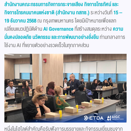
สำนักงานคณะกรรมการกิจการกระจายเสียง กิจการโทรทัศน์ และ
กิจการโทรคมนาคมแห่งชาติ (สำนักงาน กสทช.)
ระหว่างวันที่
15 –
19
ธันวาคม 2568
ณ กรุงเทพมหานคร โดยมีเป้าหมายเพื่อแลก
เปลี่ยนแนวปฏิบัติด้าน
AI Governance
ที่สร้างสมดุลระหว่าง
ความ
มั่นคงปลอดภัย นวัตกรรม และการพัฒนาอย่างยั่งยืน
ท่ามกลางการ
ใช้งาน AI ที่ขยายตัวอย่างรวดเร็วในทุกภาคส่วน
หนึ่งในไฮไลต์สำคัญคือรับฟังการบรรยายและกิจกรรมเยี่ยมชมจาก