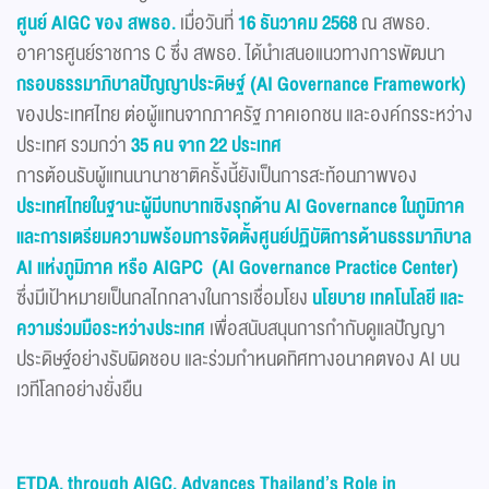
ศูนย์
AIGC
ของ สพธอ.
เมื่อวันที่
16
ธันวาคม 2568
ณ สพธอ.
อาคารศูนย์ราชการ C ซึ่ง สพธอ. ได้นำเสนอแนวทางการพัฒนา
กรอบธรรมาภิบาลปัญญาประดิษฐ์ (AI Governance Framework)
ของประเทศไทย ต่อผู้แทนจากภาครัฐ ภาคเอกชน และองค์กรระหว่าง
ประเทศ รวมกว่า
35
คน จาก 22
ประเทศ
การต้อนรับผู้แทนนานาชาติครั้งนี้ยังเป็นการสะท้อนภาพของ
ประเทศไทยในฐานะผู้มีบทบาทเชิงรุกด้าน AI Governance
ในภูมิภาค
และการเตรียมความพร้อมการจัดตั้ง
ศูนย์ปฏิบัติการด้านธรรมาภิบาล
AI
แห่งภูมิภาค หรือ AIGPC (AI Governance Practice Center)
ซึ่งมีเป้าหมายเป็นกลไกกลางในการเชื่อมโยง
นโยบาย เทคโนโลยี และ
ความร่วมมือระหว่างประเทศ
เพื่อสนับสนุนการกำกับดูแลปัญญา
ประดิษฐ์อย่างรับผิดชอบ และร่วมกำหนดทิศทางอนาคตของ AI บน
เวทีโลกอย่างยั่งยืน
ETDA, through AIGC, Advances Thailand’s Role in