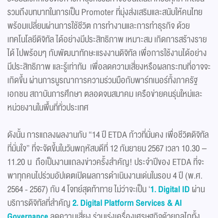
รวมถึงบทบาทในการเป็น Promoter ที่มุ่งส่งเสริมและสนับให้คนไทย
พร้อมเปลี่ยนผ่านการใช้ชีวิต การทำงานและการทำธุรกิจ ด้วย
เทคโนโลยีดิจิทัล ได้อย่างมีประสิทธิภาพ เหมาะสม เกิดการสร้างราย
ได้ ไปพร้อมๆ กับพัฒนาทักษะแรงงานดิจิทัล เพื่อการใช้งานได้อย่าง
มีประสิทธิภาพ และรู้เท่าทัน เพื่อลดความเสี่ยงหรือผลกระทบที่อาจจะ
เกิดขึ้น ผ่านการบูรณาการความร่วมมือกับพาร์ทเนอร์ทั้งภาครัฐ
เอกชน สถาบันการศึกษา ตลอดจนสมาคม เครือข่ายคนรุ่นใหม่และ
หน่วยงานในพื้นที่ทั่วประเทศ
ดังนั้น การแถลงผลงานกับ “14 ปี ETDA ก้าวที่มั่นคง เพื่อชีวิตดิจิทัล
ที่มั่นใจ” ที่จะจัดขึ้นในวันพฤหัสบดีที่ 12 กันยายน 2567 เวลา 10.30 –
11.20 น ถือเป็นงานแถลงข่าวครั้งสำคัญ! ประจำปีของ ETDA ที่จะ
พาทุกคนไปร่วมอัปเดตเปิดผลการดำเนินงานเด่นในรอบ 4 ปี (พ.ศ.
2564 - 2567) กับ 4 โจทย์สุดท้าทาย ไม่ว่าจะเป็น ‘
1.
Digital ID
ผ่าน
บริการดิจิทัลที่สำคัญ
2.
Digital Platform Services & AI
Governance
ลดความเสี่ยง ร่วมเร่งเครื่องเศรษฐกิจด้วยกลไกทั้ง