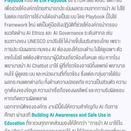
Playbook
หรือ
AI EIA Playbook
ซึ่ง ETDA โดย AIGC จัดทำขึ้น
เพื่อช่วยให้องค์กรไทยสามารถประเมินผลกระทบจากการนำ AI ไปใช้
ในแต่ละกรณีการใช้งานได้อย่างเป็นระบบ โดย Playbook นี้ไม่ใช่
Framework ใหม่ แต่เป็นคู่มือเชิงปฏิบัติที่ช่วยให้องค์กรนำกรอบ
แนวคิดด้าน AI Ethics และ AI Governance ระดับสากล เช่น
แนวทางของ UNESCO มาปรับใช้ได้ง่ายขึ้นในบริบทของไทย เพราะ
การประเมินผลกระทบของ AI ต้องมองให้รอบด้าน ไม่ใช่ดูเฉพาะตัว
เทคโนโลยี แต่ต้องพิจารณาผู้มีส่วนเกี่ยวข้องทั้งหมด เช่น หากโรง
พยาบาลนำ AI Chatbot มาใช้ ผู้ที่เกี่ยวข้องอาจมีทั้งแพทย์ พยาบาล
คนไข้ ผู้ดูแลระบบ และหน่วยงานที่เกี่ยวข้อง ซึ่งแต่ละกลุ่มอาจได้รับ
ผลกระทบแตกต่างกัน ทั้งด้านความปลอดภัย ความเป็นส่วนตัว ความ
ถูกต้องของข้อมูล ความน่าเชื่อถือของผลลัพธ์ และความรับผิดชอบ
หากเกิดความผิดพลาด
นอกจากมิติขององค์กร งานปีนี้ยังให้ความสำคัญกับ AI กับการ
ศึกษา ผ่านเวที
Building AI Awareness and Safe Use in
Education
ที่จะชวนทุกภาคส่วนมองให้ลึกกว่า “การนำ AI มาใช้ใน