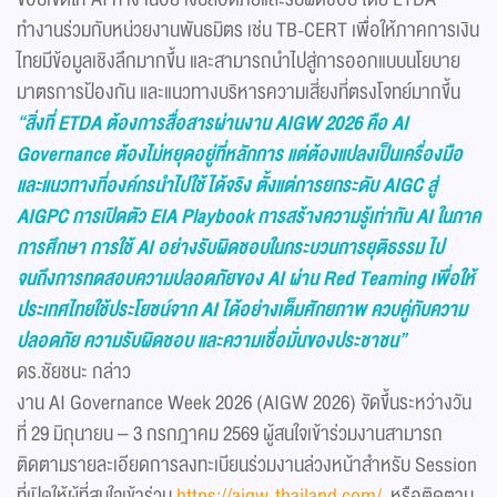
ทำงานร่วมกับหน่วยงานพันธมิตร เช่น TB-CERT เพื่อให้ภาคการเงิน
ไทยมีข้อมูลเชิงลึกมากขึ้น และสามารถนำไปสู่การออกแบบนโยบาย
มาตรการป้องกัน และแนวทางบริหารความเสี่ยงที่ตรงโจทย์มากขึ้น
“
สิ่งที่
ETDA
ต้องการสื่อสารผ่านงาน
AIGW 2026
คือ
AI
Governance
ต้องไม่หยุดอยู่ที่หลักการ แต่ต้องแปลงเป็นเครื่องมือ
และแนวทางที่องค์กรนำไปใช้ได้จริง ตั้งแต่การยกระดับ
AIGC
สู่
AIGPC
การเปิดตัว
EIA Playbook
การสร้างความรู้เท่าทัน
AI
ในภาค
การศึกษา การใช้
AI
อย่างรับผิดชอบในกระบวนการยุติธรรม ไป
จนถึงการทดสอบความปลอดภัยของ
AI
ผ่าน
Red Teaming
เพื่อให้
ประเทศไทยใช้ประโยชน์จาก
AI
ได้อย่างเต็มศักยภาพ ควบคู่กับความ
ปลอดภัย ความรับผิดชอบ และความเชื่อมั่นของประชาชน”
ดร.ชัยชนะ กล่าว
งาน AI Governance Week 2026 (AIGW 2026) จัดขึ้นระหว่างวัน
ที่ 29 มิถุนายน – 3 กรกฎาคม 2569 ผู้สนใจเข้าร่วมงานสามารถ
ติดตามรายละเอียดการลงทะเบียนร่วมงานล่วงหน้าสำหรับ Session
ที่เปิดให้ผู้ที่สนใจเข้าร่วม
https://aigw-thailand.com/
หรือติดตาม