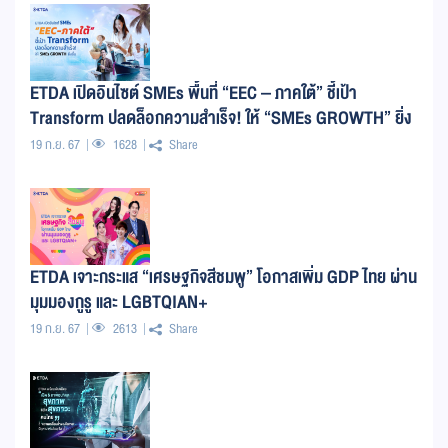
ETDA เปิดอินไซต์ SMEs พื้นที่ “EEC – ภาคใต้” ชี้เป้า
Transform ปลดล็อกความสำเร็จ! ให้ “SMEs GROWTH” ยิ่ง
ขึ้น
19 ก.ย. 67
1628
Share
ETDA เจาะกระแส “เศรษฐกิจสีชมพู” โอกาสเพิ่ม GDP ไทย ผ่าน
มุมมองกูรู และ LGBTQIAN+
19 ก.ย. 67
2613
Share