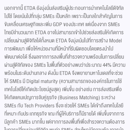
นอกจากนี้ ETDA ยังมุ่งมั่นส่งเสริมผู้ประกอบการนำเทคโนโลยีดิจิทัล
ไปใช้ โดยเน้นไปที่กลุ่ม SMEs เป็นหลัก เพราะเป็นกลไกสำคัญในการ
ขับเคลื่อนเศรษฐกิจและเพิ่ม GDP ของประเทศ แต่เนื่องจาก SMEs
ไทยมีจำนวนมาก ETDA อาจไม่สามารถเข้าไปช่วยส่งเสริมให้เกิดการ
เปลี่ยนผ่านสู่ดิจิทัลได้ทั้งหมด ETDA จึงมุ่งเน้นไปที่การสร้าง Model
การพัฒนา เพื่อให้หน่วยงานที่มีหน้าที่รับผิดชอบโดยตรงนำไป
พัฒนาต่อได้ ซึ่งผลจากการลงพื้นที่สำรวจความพร้อมในการเปลี่ยน
ผ่านสู่ดิจิทัลของ SMEs ในพื้นที่ตัวอย่างพบว่าประมาณ 44% มีความ
พร้อมในระดับปานกลาง ดังนั้น ETDA จึงพยายามหาโมเดลที่จะช่วย
ให้ SMEs มี Digital maturity (ความสามารถขององค์กรในการใช้
เทคโนโลยีให้เกิดประโยชน์สูงสุด) เพิ่มขึ้น อย่างเช่น การส่งเสริมเพื่อ
ให้เกิดแคมเปญการจับคู่ธุรกิจ (Business Matching) ระหว่าง
SMEs กับ Tech Providers ซึ่งจะช่วยให้ SMEs ได้เข้าถึงเทคโนโลยี
ที่เหมาะกับประเภทธุรกิจ ขณะที่ผู้ให้บริการก็มีรายได้ เพิ่มขึ้นจากการ
มีลูกค้า SMEs มากขึ้น แต่จากการลงพื้นที่เพื่อสำรวจความต้องการ
ในการเปลี่ยนผ่านสู่ดิจิทัล พบว่า SMEs ส่วนใหญ่มีความต้องการนำ