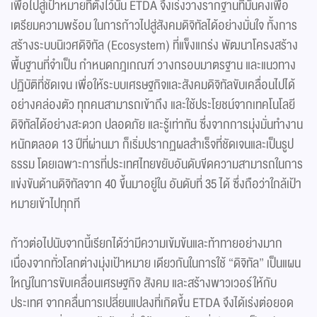
เพื่อไปสู่เป้าหมายที่ตั้งไว้นั้น ETDA จึงเร่งวางรากฐานที่มั่นคงเพื่อ
เตรียมความพร้อม ในการก้าวไปสู่สังคมดิจิทัลได้อย่างมั่นใจ ทั้งการ
สร้างระบบนิเวศดิจิทัล (Ecosystem) ที่แข็งแกร่ง พัฒนาโครงสร้าง
พื้นฐานที่จำเป็น กำหนดกฎเกณฑ์ วางกรอบมาตรฐาน และแนวทาง
ปฏิบัติที่ชัดเจน เพื่อให้ระบบเศรษฐกิจและสังคมดิจิทัลขับเคลื่อนไปได้
อย่างคล่องตัว ทุกคนสามารถเข้าถึง และใช้ประโยชน์จากเทคโนโลยี
ดิจิทัลได้อย่างสะดวก ปลอดภัย และรู้เท่าทัน ซึ่งจากการมุ่งมั่นทำงาน
หนักตลอด 13 ปีที่ผ่านมา ก็เริ่มปรากฏผลสำเร็จที่ชัดเจนและเป็นรูป
ธรรม โดยเฉพาะการที่ประเทศไทยขยับอันดับขีดความสามารถในการ
แข่งขันด้านดิจิทัลจาก 40 ขึ้นมาอยู่ใน อันดับที่ 35 ได้ ซึ่งถือว่าใกล้เป้า
หมายเข้าไปทุกที
ก้าวต่อไปนับจากนี้เรียกได้ว่ามีความเข้มข้นและท้าทายอย่างมาก
เนื่องจากทั่วโลกต่างมุ่งเป้าหมาย เดียวกันในการใช้ “ดิจิทัล” เป็นแผน
ใหญ่ในการขับเคลื่อนเศรษฐกิจ สังคม และสร้างพาวเวอร์ให้กับ
ประเทศ จากคลื่นการเปลี่ยนแปลงที่เกิดขึ้น ETDA จึงได้เร่งต่อยอด