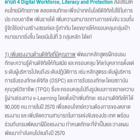
ด้านที่ 4 Digital Workforce, Literacy and Protection
ส่งเสริมให้
คนไทยมีศักยภาพ ตลอดจนทักษะเพื่อนำเทคโนโลยีดิจิทัลไปใช้ในการ
ประกอบอาชีพ เพิ่มรายได้ เพิ่มความสามารถทางการแข่งขัน รวมทั้ง
รู้จักใช้อย่างสร้างสรรค์และรู้เท่าทัน โดยขยายให้ครอบคลุมกลุ่มเป้า
หมายมากยิ่งขึ้น โดยเน้นไปที่ 3 กลุ่มหลัก ได้แก่
1) เพิ่มแรงงานด้านดิจิทัลที่มีคุณภาพ
พัฒนาหลักสูตรฝึกอบรม
ทักษะความรู้ด้านดิจิทัลให้ทันสมัย และครอบคลุม ให้แก่บุคลากรตั้งแต่
ระดับผู้บริหารไปจนถึงระดับปฏิบัติการ เช่น หลักสูตรระดับผู้บริหาร
การรับรองทักษะดิจิทัล (DSPC) และการรับรองทักษะโดยสถาบัน
คุณวุฒิวิชาชีพ (TPQI) ซึ่งจะครอบคลุมไปถึงรูปแบบการขยายความ
รู้ผ่านช่องทาง e-Learning โดยตั้งเป้าเพิ่มทักษะ แรงงานดิจิทัลให้ได้
90,000 คน ภายในปี 2570 เพื่อตอบโจทย์ความต้องการของตลาด
แรงงาน และเพิ่มขีดความสามารถในการแข่งขันของประเทศ พร้อม
ร่วมกับกรมพัฒนาฝีมือแรงงาน กำหนดทักษะที่จำเป็นและวางแผน
พัฒนากำลังคนไปจนถึงปี 2570