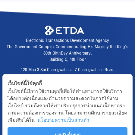
Electronic Transactions Development Agency
The Government Complex Commemorating His Majesty the King's
80th BirthDay Anniversary,
Building C, 4th Floor
120 Moo 3 Soi Chaengwattana 7 Chaengwattana Road,
Thungsonghong,
เว็บไซต์นี้ใช้คุกกี้
Lak Si District, Bangkok 10210
เว็บไซต์นี้มีการใช้งานคุกกี้เพื่อให้ท่านสามารถใช้บริการ
Fax :
02 123 1200
ได้อย่างต่อเนื่องและอำนวยความสะดวกในการใช้งาน
CALL CENTER :
02 123 1234
เว็บไซต์ รวมถึงช่วยให้เราปรับปรุงการนำเสนอเนื้อหาตรง
email :
info@etda.or.th
ตามความต้องการของท่าน โดยสามารถศึกษารายละเอียด
เพิ่มเติมได้ใน
นโยบายความเป็นส่วนตัว
Follows
ยอมรับทั้งหมด