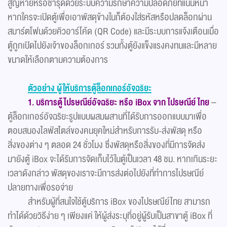
สูญหายหรือชำรุดด้วยระบบความรักษาความปลอดภัยที่แน่นหนา
หากใครจะเปิดตู้เพื่อเอาพัสดุข้างในก็ต้องใส่รหัสหรือปลดล็อกผ่าน
สมาร์ตโฟนด้วยคิวอาร์โค้ด (QR Code) และมีระบบการแจ้งเตือนเมื่อ
ตู้ถูกเปิดไปยังเจ้าของล็อกเกอร์ รวมทั้งตู้ยังแข็งแรงคงทนและมีหลาย
ขนาดให้เลือกตามความต้องการ
ตัวอย่าง ผู้ให้บริการตู้ล็อกเกอร์อัจฉริยะ
1. บริการตู้ไปรษณีย์อัจฉริยะ หรือ iBox จาก ไปรษณีย์ไทย
–
ตู้ล็อกเกอร์อัจฉริยะรูปแบบผสมผสานที่ได้รับการออกแบบมาเพื่อ
ตอบสนองไลฟ์สไตล์ของคนยุคใหม่สำหรับการรับ-ส่งพัสดุ หรือ
สิ่งของต่าง ๆ ตลอด 24 ชั่วโมง ซึ่งพัสดุหรือสิ่งของที่มีการจัดส่ง
มายังตู้ iBox จะได้รับการจัดเก็บไว้ในตู้เป็นเวลา 48 ชม. หากเกินระยะ
เวลาดังกล่าว พัสดุของเราจะมีการส่งต่อไปยังที่ทำการไปรษณีย์
ปลายทางเพื่อรอจ่าย
สำหรับผู้ที่สนใจใช้ตู้บริการ iBox ของไปรษณีย์ไทย สามารถ
ทำได้ด้วยวิธีง่าย ๆ เพียงแค่ ให้ผู้ส่งระบุที่อยู่ผู้รับเป็นสาขาตู้ iBox ที่