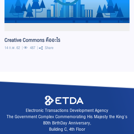
Creative Commons คืออะไร
14 ก.พ. 62
487
Share
Electronic Transactions Development Agency
The Government Complex Commemorating His Majesty the King's
80th BirthDay Anniversary,
Building C, 4th Floor