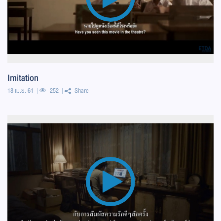
Imitation
18 เม.ย. 61
252
Share