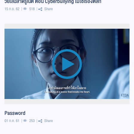
วัยใสฉลาดรู้เน็ต ตอน Cyberbullying ไม่ใช่เรื่องตลก
15 ก.ย. 62
518
Share
Password
01 ก.ค. 61
253
Share