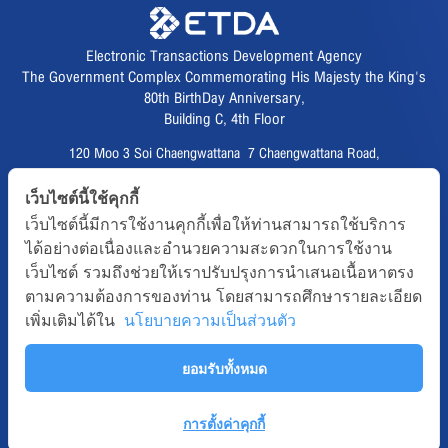
Electronic Transactions Development Agency
The Government Complex Commemorating His Majesty the King's
80th BirthDay Anniversary,
Building C, 4th Floor
120 Moo 3 Soi Chaengwattana 7 Chaengwattana Road,
Thungsonghong,
เว็บไซต์นี้ใช้คุกกี้
Lak Si District, Bangkok 10210
เว็บไซต์นี้มีการใช้งานคุกกี้เพื่อให้ท่านสามารถใช้บริการ
Fax :
02 123 1200
ได้อย่างต่อเนื่องและอำนวยความสะดวกในการใช้งาน
CALL CENTER :
02 123 1234
เว็บไซต์ รวมถึงช่วยให้เราปรับปรุงการนำเสนอเนื้อหาตรง
email :
info@etda.or.th
ตามความต้องการของท่าน โดยสามารถศึกษารายละเอียด
เพิ่มเติมได้ใน
นโยบายความเป็นส่วนตัว
Follows
ยอมรับทั้งหมด
Copyright © 2020, All right reserved.ETDA | Electronic Transactions
Development Agency
Term-of-use
Sitemap
Web Master
การตั้งค่าคุกกี้