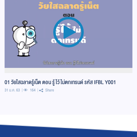
01 วัยใสฉลาดรู้เน็ต ตอน รู้ไว้ไม่ตกเทรนด์ รหัส IFBL Y001
31 ม.ค. 63
164
Share