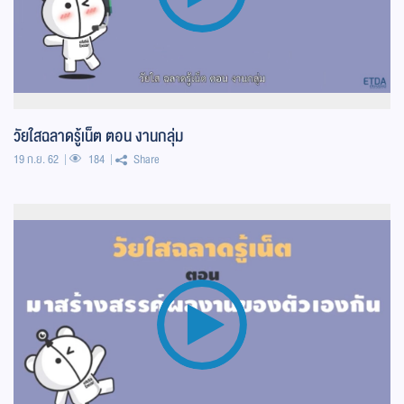
วัยใสฉลาดรู้เน็ต ตอน งานกลุ่ม
19 ก.ย. 62
184
Share